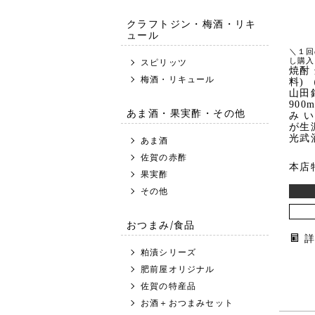
クラフトジン・梅酒・リキ
ュール
＼１回
し購入
スピリッツ
焼酎
梅酒・リキュール
料)
山田錦
900
あま酒・果実酢・その他
み 
が生
光武
あま酒
佐賀の赤酢
本店
果実酢
その他
おつまみ/食品
粕漬シリーズ
肥前屋オリジナル
佐賀の特産品
お酒＋おつまみセット