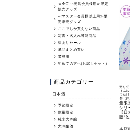
≪全Club光武会員様用≫限定
販売グッズ
≪マスター会員様以上用≫限
定販売グッズ
ここでしか買えない商品
写真・名入れ可能商品
訳ありセール
単品まとめ買い
業務用
初めての方へ(お試しセット)
商品カテゴリー
売り切
（ふゆ
日本酒
つたけ
冬 純
量限
季節限定
シリ
数量限定
【日
販/
純米大吟醸
大吟醸酒
本店