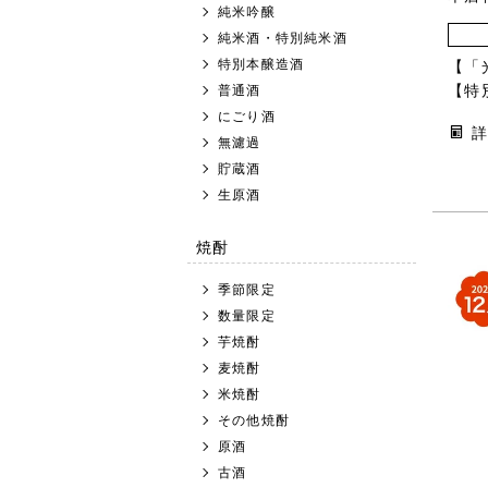
純米吟醸
純米酒・特別純米酒
特別本醸造酒
【「
普通酒
【特
にごり酒
無濾過
貯蔵酒
生原酒
焼酎
季節限定
数量限定
芋焼酎
麦焼酎
米焼酎
その他焼酎
原酒
古酒