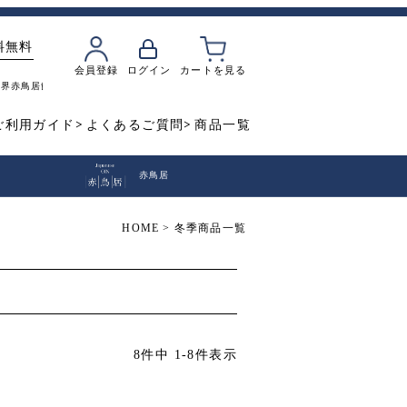
料無料
会員登録
ログイン
カートを見る
魔界
赤鳥居
飲み比べ
焼き芋
ご利用ガイド
よくあるご質問
商品一覧
赤鳥居
HOME
冬季商品一覧
8
件中
1
-
8
件表示