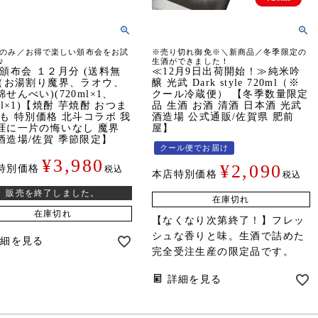
のみ／お得で楽しい頒布会をお試
※売り切れ御免※＼新商品／冬季限定の
♪
生酒ができました！
 頒布会 １２月分 (送料無
≪12月9日出荷開始！≫純米吟
 （お湯割り魔界、ラオウ、
醸 光武 Dark style 720ml（※
せんべい)(720ml×1、
クール冷蔵便） 【冬季数量限定
ml×1)【焼酎 芋焼酎 おつま
品 生酒 お酒 清酒 日本酒 光武
いも 特別価格 北斗コラボ 我
酒造場 公式通販/佐賀県 肥前
涯に一片の悔いなし 魔界
屋】
酒造場/佐賀 季節限定】
クール便でお届け
¥
3,980
¥
2,090
特別価格
税込
本店特別価格
税込
販売を終了しました。
在庫切れ
在庫切れ
【なくなり次第終了！】フレッ
シュな香りと味。生酒で詰めた
詳細を見る
完全受注生産の限定品です。
詳細を見る