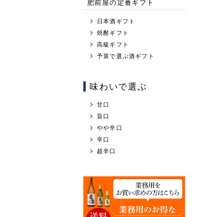
肥前屋の定番ギフト
日本酒ギフト
焼酎ギフト
高級ギフト
予算で選ぶ酒ギフト
味わいで選ぶ
甘口
旨口
やや辛口
辛口
超辛口