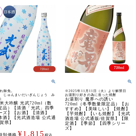
れ御免。
※2025年11月11日（火）より解禁日
 じゅんまいだいぎんじょう み
お湯割り好きの為に造った焼酎
）
お湯割り 魔界への誘い
米大吟醸 光武720ml（数
720ml（冬季数量限定品）【お
定品）【清酒「光武」四季
すすめ】【美味しい】【焼酎】
ーズ】【お酒】【清酒】
【芋焼酎】【いも焼酎】【光武
本酒】【光武酒造場 公式通
酒造場 公式通販/佐賀県】【限
佐賀県】
定酒】【季節】【四季シリー
ズ】
¥
1,815
特別価格
税込