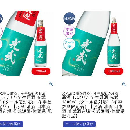
造場が贈る、今年最初のお酒！
光武酒造場が贈る、今年最初のお酒！
 しぼりたて生原酒 光武
新酒 しぼりたて生原酒 光武
ml (クール便対応)（冬季数
1800ml (クール便対応)（冬季
定品）【お酒 清酒 日本酒
数量限定品）【お酒 清酒 日本
酒造場 公式通販/佐賀県 肥
酒 光武酒造場 公式通販/佐賀県
】
肥前屋】
ル便でお届け
クール便でお届け