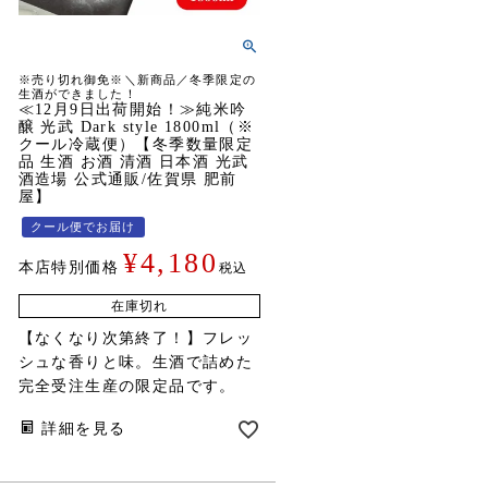
※売り切れ御免※＼新商品／冬季限定の
生酒ができました！
≪12月9日出荷開始！≫純米吟
醸 光武 Dark style 1800ml（※
クール冷蔵便）【冬季数量限定
品 生酒 お酒 清酒 日本酒 光武
酒造場 公式通販/佐賀県 肥前
屋】
クール便でお届け
¥
4,180
本店特別価格
税込
在庫切れ
【なくなり次第終了！】フレッ
シュな香りと味。生酒で詰めた
完全受注生産の限定品です。
詳細を見る