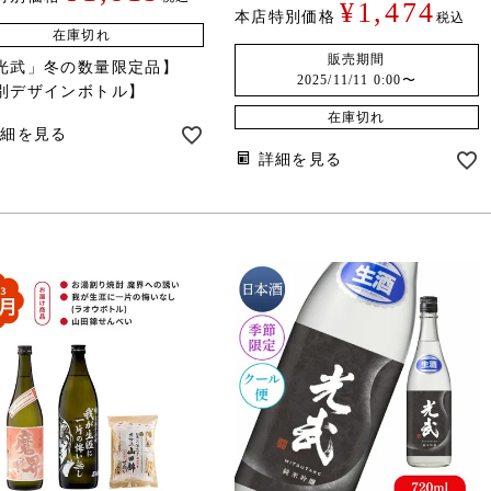
¥
1,474
本店特別価格
税込
在庫切れ
販売期間
光武」冬の数量限定品】
2025/11/11 0:00
〜
別デザインボトル】
在庫切れ
詳細を見る
詳細を見る