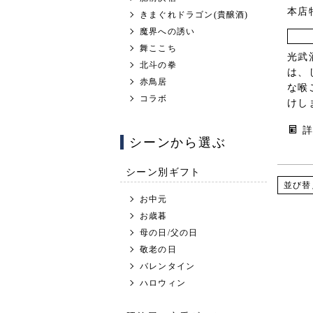
本店
きまぐれドラゴン(貴醸酒)
魔界への誘い
舞ここち
光武
北斗の拳
は、
赤鳥居
な喉
コラボ
けし
シーンから選ぶ
シーン別ギフト
並び替
お中元
お歳暮
母の日/父の日
敬老の日
バレンタイン
ハロウィン