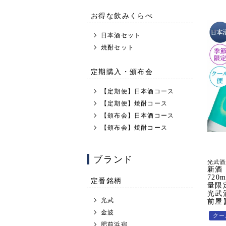
お得な飲みくらべ
日本酒セット
焼酎セット
定期購入・頒布会
【定期便】日本酒コース
【定期便】焼酎コース
【頒布会】日本酒コース
【頒布会】焼酎コース
ブランド
光武酒
新酒
720
定番銘柄
量限
光武
光武
前屋
金波
クー
肥前浜宿