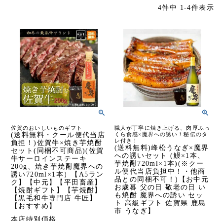
4
件中
1
-
4
件表示
佐賀のおいしいものギフト
職人が丁寧に焼き上げる、肉厚ふっ
(送料無料・クール便代当店
くら食感×魔界への誘い！秘伝のタ
レ付き！
負担！)佐賀牛×焼き芋焼酎
(送料無料)峰松うなぎ×魔界
セット(同梱不可商品)(佐賀
への誘いセット (鰻×1本、
牛サーロインステーキ
芋焼酎720ml×1本)(※クー
200g、焼き芋焼酎魔界への
ル便代当店負担中！・他商
誘い720ml×1本）【A5ラン
品との同梱不可！)【お中元
ク】【中元】【平田畜産】
お歳暮 父の日 敬老の日 い
【焼酎ギフト】【芋焼酎】
も焼酎 魔界への誘い セッ
【黒毛和牛専門店 牛匠】
ト 高級ギフト 佐賀県 鹿島
【おすすめ】
市 うなぎ】
本店特別価格