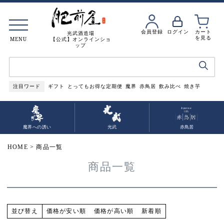
会員登録
ログイン
カート
光武酒造場
を見る
MENU
【公式】オンラインショ
ップ
注目ワード
ギフト
とってもお得な定期便
魔界
赤鳥居
飲み比べ
焼き芋
魔界への誘い
光武
赤鳥居
HOME
商品一覧
商品一覧
価格が安い順
価格が高い順
新着順
並び替え