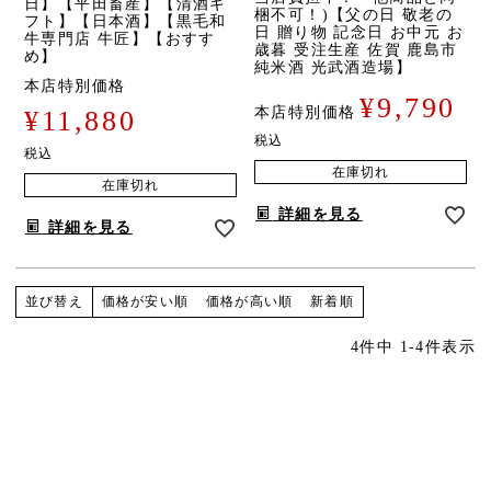
日】【平田畜産】【清酒ギ
梱不可！)【父の日 敬老の
フト】【日本酒】【黒毛和
日 贈り物 記念日 お中元 お
牛専門店 牛匠】【おすす
歳暮 受注生産 佐賀 鹿島市
め】
純米酒 光武酒造場】
本店特別価格
¥
9,790
本店特別価格
¥
11,880
税込
税込
在庫切れ
在庫切れ
詳細を見る
詳細を見る
価格が安い順
価格が高い順
新着順
並び替え
4
件中
1
-
4
件表示