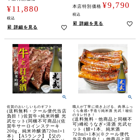
¥
9,790
本店特別価格
¥
11,880
税込
税込
詳細を見る
詳細を見る
佐賀のおいしいものギフト
職人が丁寧に焼き上げる、肉厚ふっ
(送料無料・クール便代当店
くら食感×手造り純米酒 光武！秘伝
のタレ付き！
負担！)佐賀牛×純米吟醸 光
(送料無料・他商品と同梱不
武セット(同梱不可商品)(佐
可)峰松うなぎ×清酒 光武セ
賀牛サーロインステーキ
ット (鰻×1本、純米酒
200g、純米吟醸酒720ml×1
720ml×1本)(※クール便代
本）【A5ランク】【父の
当店負担中！・他商品と同