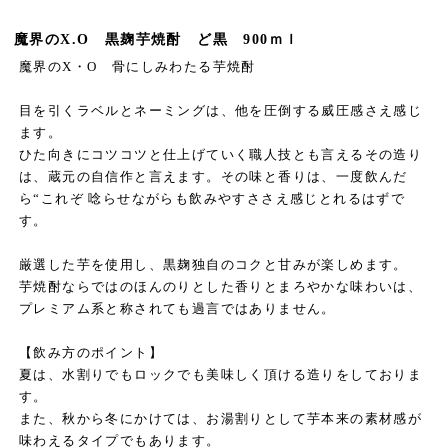
魔界のX.O 黒麹芋焼酎 ど黒 900ｍｌ
魔界のX・O 骨にしみわたる芋焼酎
目を引くラベルとネーミングは、他を圧倒する威圧感さえ感じ
ます。
ひた向きにコツコツと仕上げていく職人技とも言えるその造り
は、蔵元の自信作と言えます。その味と香りは、一度飲んだ
ら“これぞ 唸らせながらも飲みやすささえ感じとれるはずで
す。
厳選した芋を使用し、黒麹独自のコクと甘みが楽しめます。
芋焼酎ならではのほんのりとした香りとまろやかな味わいは、
プレミアム系と称されても過言ではありません。
【飲み方のポイント】
夏は、水割りでもロックでも美味しく頂ける造りをしておりま
す。
また、秋から冬にかけては、お湯割りとして芋本来の素材感が
味わえるタイプでもあります。