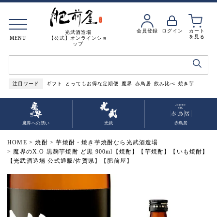
会員登録
ログイン
カート
光武酒造場
を見る
MENU
【公式】オンラインショ
ップ
注目ワード
ギフト
とってもお得な定期便
魔界
赤鳥居
飲み比べ
焼き芋
魔界への誘い
光武
赤鳥居
HOME
焼酎
芋焼酎・焼き芋焼酎なら光武酒造場
魔界のX.O 黒麹芋焼酎 ど黒 900ml【焼酎】【芋焼酎】【いも焼酎】
【光武酒造場 公式通販/佐賀県】【肥前屋】