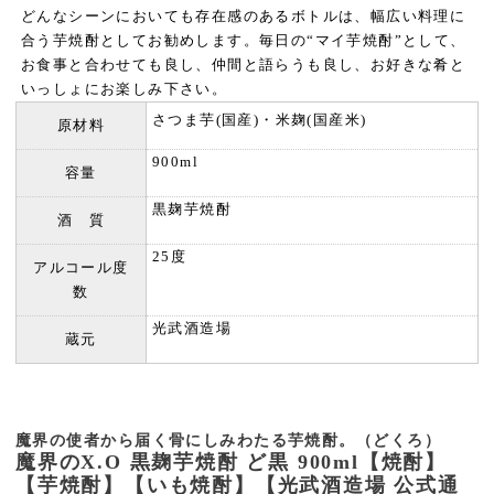
どんなシーンにおいても存在感のあるボトルは、幅広い料理に
合う芋焼酎としてお勧めします。毎日の“マイ芋焼酎”として、
お食事と合わせても良し、仲間と語らうも良し、お好きな肴と
いっしょにお楽しみ下さい。
さつま芋(国産)・米麹(国産米)
原材料
900ml
容量
黒麹芋焼酎
酒 質
25度
アルコール度
数
光武酒造場
蔵元
魔界の使者から届く骨にしみわたる芋焼酎。（どくろ）
魔界のX.O 黒麹芋焼酎 ど黒 900ml【焼酎】
【芋焼酎】【いも焼酎】【光武酒造場 公式通