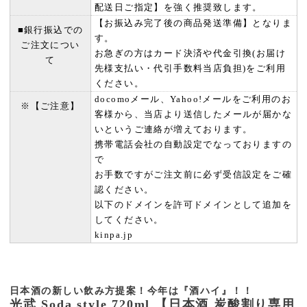
配送日ご指定】を強く推奨致します。
【お振込み完了後の商品発送準備】となりま
■銀行振込での
す。
ご注文につい
お急ぎの方はカード決済や代金引換(お届け
て
先様支払い・代引手数料当店負担)をご利用
ください。
docomoメール、Yahoo!メールをご利用のお
※【ご注意】
客様から、当店より送信したメールが届かな
いというご連絡が増えております。
携帯電話会社の自動設定でなっておりますの
で
お手数ですがご注文前に必ず受信設定をご確
認ください。
以下のドメインを許可ドメインとして追加を
してください。
kinpa.jp
日本酒の新しい飲み方提案！今年は『酒ハイ』！！
光武 Soda style 720ml 【日本酒 炭酸割り専用