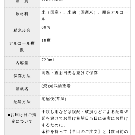
酒 質
米（国産）、米麹（国産米）、醸造アルコー
原材料
ル
60％
精米歩合
18度
アルコール度
数
720ml
内容量
高温・直射日光を避けて保存
保存方法
(資)光武酒造場
酒蔵名
宅配便(常温)
配送方法
手渡し用などは誤配・破損などによる配送遅
■お届け日ご指
延を避けてお届け希望日当日に確実にお届け
定について
するために、
余裕を持って【早目のご注文】と【数日前の