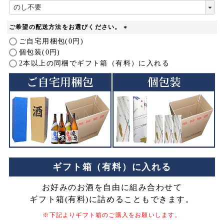
(
必
須
ご希望の配送方法をお選びください。
)
(
ご自宅用梱包(0円)
必
個包装(0円)
須
2本以上の同梱でギフト箱（有料）に入れる
)
ギフト箱（有料）に入れる
お好みのお酒を自由に組み合わせて
ギフト箱(有料)に詰めることもできます。
※下記よりギフト箱のご購入をお願いします。