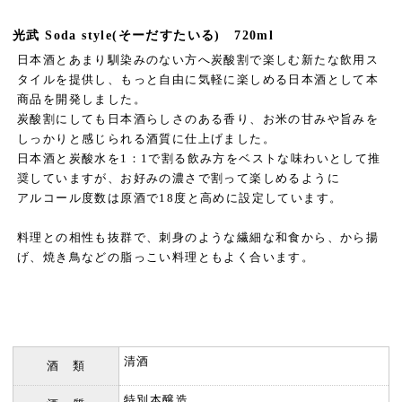
光武 Soda style(そーだすたいる) 720ml
日本酒とあまり馴染みのない方へ炭酸割で楽しむ新たな飲用ス
タイルを提供し、もっと自由に気軽に楽しめる日本酒として本
商品を開発しました。
炭酸割にしても日本酒らしさのある香り、お米の甘みや旨みを
しっかりと感じられる酒質に仕上げました。
日本酒と炭酸水を1：1で割る飲み方をベストな味わいとして推
奨していますが、お好みの濃さで割って楽しめるように
アルコール度数は原酒で18度と高めに設定しています。
料理との相性も抜群で、刺身のような繊細な和食から、から揚
げ、焼き鳥などの脂っこい料理ともよく合います。
清酒
酒 類
特別本醸造