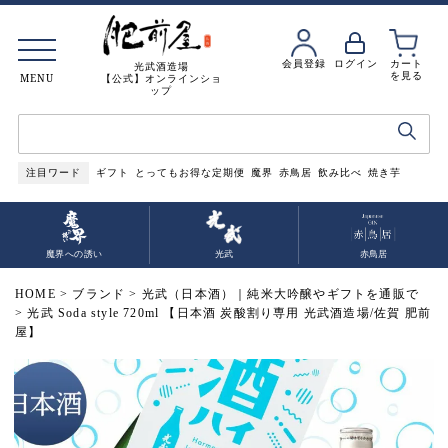
会員登録
ログイン
カート
光武酒造場
を見る
MENU
【公式】オンラインショ
ップ
注目ワード
ギフト
とってもお得な定期便
魔界
赤鳥居
飲み比べ
焼き芋
魔界への誘い
光武
赤鳥居
HOME
ブランド
光武（日本酒）｜純米大吟醸やギフトを通販で
光武 Soda style 720ml 【日本酒 炭酸割り専用 光武酒造場/佐賀 肥前
屋】