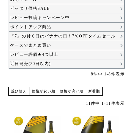
ピッタリ価格SALE
レビュー投稿キャンペーン中
ポイントアップ商品
『7』の付く日はバナナの日！7％OFFタイムセール
ケースでまとめ買い
レビュー評価★4つ以上
近日発売(30日以内)
8
件中
1
-
8
件表示
価格が安い順
価格が高い順
新着順
並び替え
11
件中
1
-
11
件表示