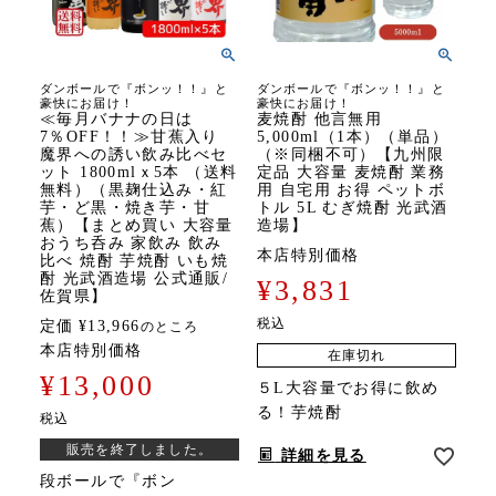
ダンボールで『ボンッ！！』と
ダンボールで『ボンッ！！』と
豪快にお届け！
豪快にお届け！
≪毎月バナナの日は
麦焼酎 他言無用
7％OFF！！≫甘蕉入り
5,000ml（1本）（単品）
魔界への誘い飲み比べセ
（※同梱不可）【九州限
ット 1800mlｘ5本 （送料
定品 大容量 麦焼酎 業務
無料）（黒麹仕込み・紅
用 自宅用 お得 ペットボ
芋・ど黒・焼き芋・甘
トル 5L むぎ焼酎 光武酒
蕉）【まとめ買い 大容量
造場】
おうち呑み 家飲み 飲み
本店特別価格
比べ 焼酎 芋焼酎 いも焼
酎 光武酒造場 公式通販/
¥
3,831
佐賀県】
税込
定価
¥
13,966
のところ
本店特別価格
在庫切れ
¥
13,000
５L大容量でお得に飲め
る！芋焼酎
税込
販売を終了しました。
詳細を見る
段ボールで『ボン