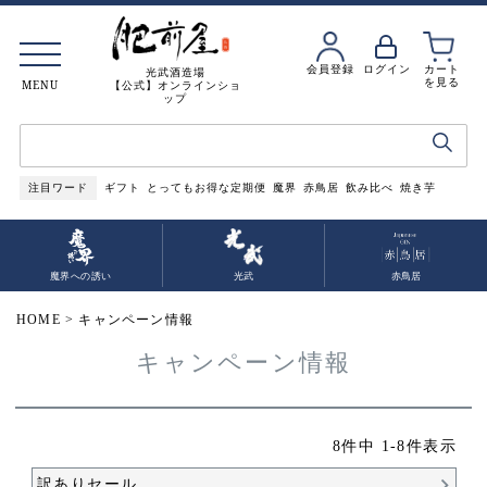
会員登録
ログイン
カート
光武酒造場
を見る
MENU
【公式】オンラインショ
ップ
注目ワード
ギフト
とってもお得な定期便
魔界
赤鳥居
飲み比べ
焼き芋
魔界への誘い
光武
赤鳥居
HOME
キャンペーン情報
キャンペーン情報
8
件中
1
-
8
件表示
訳ありセール