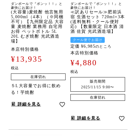
ダンボールで『ボンッ！！』と
ダンボールで『ボンッ！！』と
豪快にお届け！
豪快にお届け！
(大容量)麦焼酎 他言無用
≪訳ありセール≫肥前浜
5,000ml（4本）（※同梱
宿 生酒セット 720ml×3本
不可）【九州限定品 大容
(送料無料・クール便対
量 麦焼酎 業務用 自宅用
応) 【数量限定 日本酒 清
お得 ペットボトル 5L
酒 佐賀 光武酒造場】
20L むぎ焼酎 光武酒造
クール便でお届け
場】
定価
¥
6,985
のところ
本店特別価格
本店特別価格
¥
13,935
¥
4,880
税込
税込
在庫切れ
販売期間
５L大容量でお得に飲め
2025/11/15 9:00
〜
る！芋焼酎
在庫切れ
詳細を見る
詳細を見る