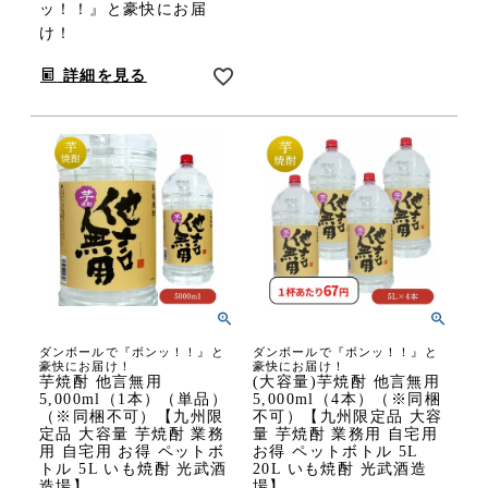
ッ！！』と豪快にお届
け！
詳細を見る
ダンボールで『ボンッ！！』と
ダンボールで『ボンッ！！』と
豪快にお届け！
豪快にお届け！
芋焼酎 他言無用
(大容量)芋焼酎 他言無用
5,000ml（1本）（単品）
5,000ml（4本）（※同梱
（※同梱不可）【九州限
不可）【九州限定品 大容
定品 大容量 芋焼酎 業務
量 芋焼酎 業務用 自宅用
用 自宅用 お得 ペットボ
お得 ペットボトル 5L
トル 5L いも焼酎 光武酒
20L いも焼酎 光武酒造
造場】
場】