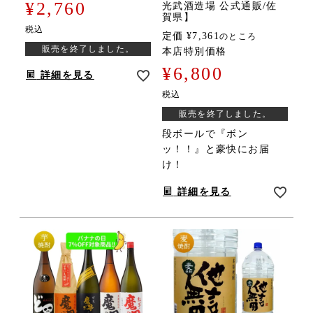
¥
2,760
光武酒造場 公式通販/佐
賀県】
税込
定価
¥
7,361
のところ
販売を終了しました。
本店特別価格
¥
6,800
詳細を見る
税込
販売を終了しました。
段ボールで『ボン
ッ！！』と豪快にお届
け！
詳細を見る