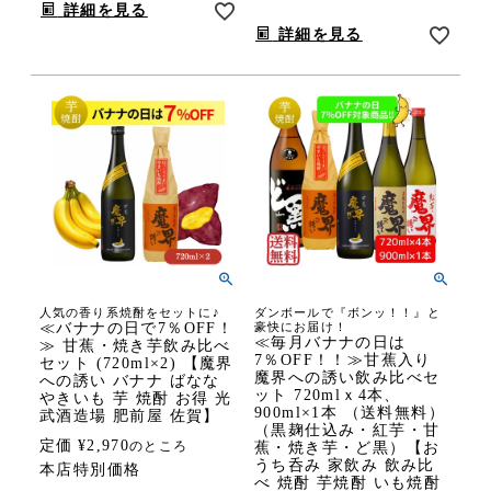
詳細を見る
詳細を見る
人気の香り系焼酎をセットに♪
ダンボールで『ボンッ！！』と
≪バナナの日で7％OFF！
豪快にお届け！
≪毎月バナナの日は
≫ 甘蕉・焼き芋飲み比べ
7％OFF！！≫甘蕉入り
セット (720ml×2) 【魔界
魔界への誘い飲み比べセ
への誘い バナナ ばなな
ット 720mlｘ4本、
やきいも 芋 焼酎 お得 光
900ml×1本 （送料無料）
武酒造場 肥前屋 佐賀】
（黒麹仕込み・紅芋・甘
定価
¥
2,970
のところ
蕉・焼き芋・ど黒）【お
うち呑み 家飲み 飲み比
本店特別価格
べ 焼酎 芋焼酎 いも焼酎