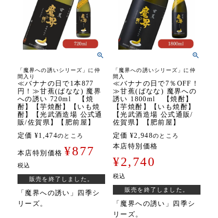
「魔界への誘いシリーズ」に仲
「魔界への誘いシリーズ」に仲
間入り
間入
≪バナナの日で1本877
≪バナナの日で7％OFF！
円！≫甘蕉(ばなな) 魔界
≫甘蕉(ばなな) 魔界への
への誘い 720ml 【焼
誘い 1800ml 【焼酎】
酎】【芋焼酎】【いも焼
【芋焼酎】【いも焼酎】
酎】【光武酒造場 公式通
【光武酒造場 公式通販/
販/佐賀県】【肥前屋】
佐賀県】【肥前屋】
定価
¥
1,474
定価
¥
2,948
のところ
のところ
本店特別価格
¥
877
本店特別価格
¥
2,740
税込
税込
販売を終了しました。
販売を終了しました。
「魔界への誘い」四季シ
リーズ。
「魔界への誘い」四季シ
リーズ。