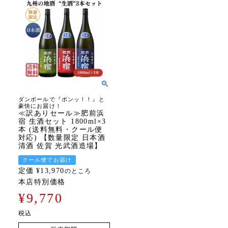
ダンボールで『ボンッ！！』と
豪快にお届け！
≪訳ありセール≫肥前浜
宿 生酒セット 1800ml×3
本 (送料無料・クール便
対応) 【数量限定 日本酒
清酒 佐賀 光武酒造場】
クール便でお届け
定価
¥
13,970
のところ
本店特別価格
¥
9,770
税込