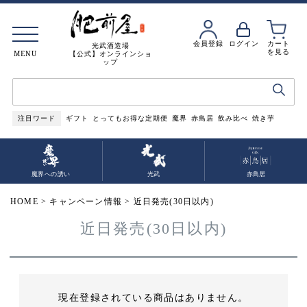
会員登録
ログイン
カート
光武酒造場
を見る
MENU
【公式】オンラインショ
ップ
注目ワード
ギフト
とってもお得な定期便
魔界
赤鳥居
飲み比べ
焼き芋
魔界への誘い
光武
赤鳥居
HOME
キャンペーン情報
近日発売(30日以内)
近日発売(30日以内)
現在登録されている商品はありません。