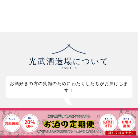
光武酒造場について
About us
お酒好きの方の笑顔のためにわたくしたちがお届けしま
す！
肥前屋は、元禄元年（1688年）創業の光武酒造場が運営するオンラ
インショップです。世界中の様々なコンクールで多数の受賞を獲得し
ている光武酒造場より、焼酎・日本酒・リキュールのような各酒類は
もちろん、お酒の供・お酒の知識・お酒のグッズなど、お酒好きが心