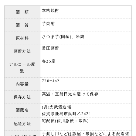
本格焼酎
酒 類
芋焼酎
酒 質
さつま芋(国産)、米麹
原材料
常圧蒸留
蒸留方法
各25度
アルコール度
数
720ml×2
内容量
高温・直射日光を避けて保存
保存方法
(資)光武酒造場
酒蔵名
佐賀県鹿島市浜町乙2421
宅配便(佐川急便：常温)
配送方法
手渡し用などは誤配・破損などによる配送遅