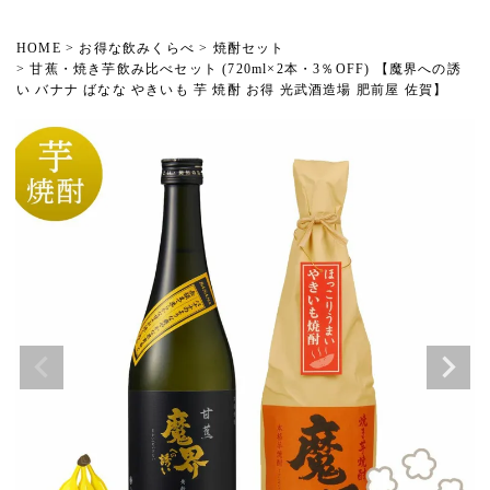
HOME
お得な飲みくらべ
焼酎セット
甘蕉・焼き芋飲み比べセット (720ml×2本・3％OFF) 【魔界への誘
い バナナ ばなな やきいも 芋 焼酎 お得 光武酒造場 肥前屋 佐賀】