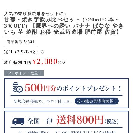
人気の香り系焼酎をセットに♪
甘蕉・焼き芋飲み比べセット (720ml×2本・
3％OFF) 【魔界への誘い バナナ ばなな やき
いも 芋 焼酎 お得 光武酒造場 肥前屋 佐賀】
商品番号
54334
定価
¥
2,970
のところ
2,880
¥
本店特別価格
税込
[
29
ポイント進呈 ]