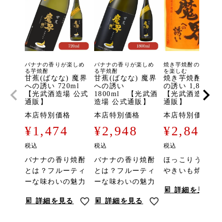
バナナの香りが楽しめ
バナナの香りが楽しめ
焼き芋焼酎の香ばし
る芋焼酎
る芋焼酎
を楽しむ
甘蕉(ばなな) 魔界
甘蕉(ばなな) 魔界
焼き芋焼酎 魔界
への誘い 720ml
への誘い
の誘い 1,800ml
【光武酒造場 公式
1800ml 【光武酒
【光武酒造場 公
通販】
造場 公式通販】
通販】
本店特別価格
本店特別価格
本店特別価格
¥
1,474
¥
2,948
¥
2,849
税込
税込
税込
バナナの香り焼酎
バナナの香り焼酎
ほっこりうまい
とは？フルーティ
とは？フルーティ
やきいも焼酎。
ーな味わいの魅力
ーな味わいの魅力
詳細を見る
詳細を見る
詳細を見る