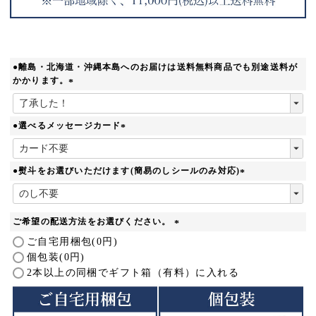
●離島・北海道・沖縄本島へのお届けは送料無料商品でも別途送料が
かかります。
(
必
須
●選べるメッセージカード
)
(
必
須
●熨斗をお選びいただけます(簡易のしシールのみ対応)
)
(
必
須
ご希望の配送方法をお選びください。
)
(
ご自宅用梱包(0円)
必
個包装(0円)
須
2本以上の同梱でギフト箱（有料）に入れる
)