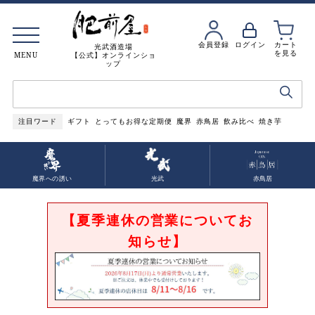
会員登録
ログイン
カート
光武酒造場
を見る
MENU
【公式】オンラインショ
ップ
注目ワード
ギフト
とってもお得な定期便
魔界
赤鳥居
飲み比べ
焼き芋
魔界への誘い
光武
赤鳥居
【夏季連休の営業についてお
知らせ】