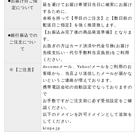
■お届け日ご指
延を避けてお届け希望日当日に確実にお届け
定について
するために、
余裕を持って【早目のご注文】と【数日前の
配送日ご指定】を強く推奨致します。
【お振込み完了後の商品発送準備】となりま
■銀行振込での
す。
ご注文につい
お急ぎの方はカード決済や代金引換(お届け
て
先様支払い・代引手数料当店負担)をご利用
ください。
docomoメール、Yahoo!メールをご利用のお
※【ご注意】
客様から、当店より送信したメールが届かな
いというご連絡が増えております。
携帯電話会社の自動設定でなっておりますの
で
お手数ですがご注文前に必ず受信設定をご確
認ください。
以下のドメインを許可ドメインとして追加を
してください。
kinpa.jp