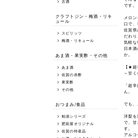
古酒
です。
クラフトジン・梅酒・リキ
メロン
ュール
口で、
佐賀県
スピリッツ
だわり
梅酒・リキュール
気軽な
日本酒
あま酒・果実酢・その他
か。
【★超
あま酒
～甘く
佐賀の赤酢
果実酢
「超辛
その他
ん。
おつまみ/食品
でも、
洋梨を
粕漬シリーズ
で、甘
肥前屋オリジナル
す。
佐賀の特産品
アルコ