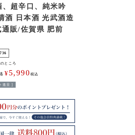
酒、超辛口、純米吟
【清酒 日本酒 光武酒造
式通販/佐賀県 肥前
736
0
のところ
5,990
¥
格
税込
進呈 ]