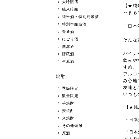
大吟醸酒
【★純
純米吟醸
～まる
純米酒・特別純米酒
特別本醸造酒
「日本
普通酒
にごり酒
そんな
無濾過
パイナ
貯蔵酒
飲みや
生原酒
すめ。
アルコ
焼酎
み心地
友達と
季節限定
いつも
数量限定
芋焼酎
【★純
麦焼酎
米焼酎
～日本
その他焼酎
「日本
原酒
そんな