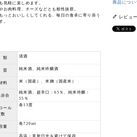
商品につい
も気軽に楽しめます。
やお肉料理、チーズなどとも相性抜群。
もっとおいしくしてくれる、毎日の食卓に寄り添う
レビュ
す。
清酒
 類
純米酒、純米吟醸酒
 質
米（国産）、米麹（国産米）
材料
純米酒、超辛口：65％、純米吟醸：
米歩合
55％
各13度
コール
度数
各720ml
容量
高温・直射日光を避けて保存