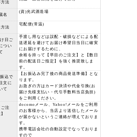
存方法
(資)光武酒造場
蔵名
宅配便(常温)
送方法
手渡し用などは誤配・破損などによる配
届け日ご
送遅延を避けてお届け希望日当日に確実
につい
にお届けするために、
て
余裕を持って【早目のご注文】と【数日
前の配送日ご指定】を強く推奨致しま
す。
【お振込み完了後の商品発送準備】とな
行振込で
ります。
注文に
お急ぎの方はカード決済や代金引換(お
いて
届け先様支払い・代引手数料当店負担)
をご利用ください。
docomoメール、Yahoo!メールをご利用
【ご注
のお客様から、当店より送信したメール
意】
が届かないというご連絡が増えておりま
す。
携帯電話会社の自動設定でなっておりま
すので