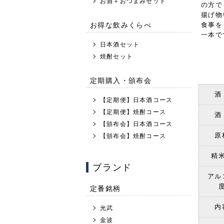
お酒＋おつまみセット
の方で
揚げ物
お得な飲みくらべ
食事を
一本で
日本酒セット
焼酎セット
定期購入・頒布会
酒
【定期便】日本酒コース
【定期便】焼酎コース
酒
【頒布会】日本酒コース
原
【頒布会】焼酎コース
精
ブランド
アル
定番銘柄
内
光武
金波