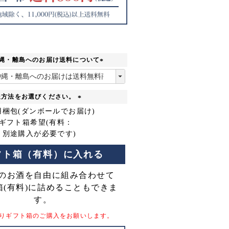
沖縄・離島へのお届け送料について
(
必
須
送方法をお選びください。
)
(
用梱包(ダンボールでお届け)
必
りギフト箱希望(有料：
須
り別途購入が必要です)
)
フト箱（有料）に入れる
のお酒を自由に組み合わせて
箱(有料)に詰めることもできま
す。
りギフト箱のご購入をお願いします。