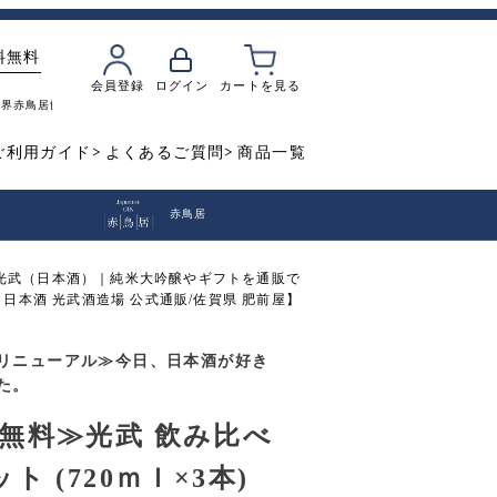
料無料
会員登録
ログイン
カートを見る
魔界
赤鳥居
飲み比べ
焼き芋
ご利用ガイド
よくあるご質問
商品一覧
赤鳥居
光武（日本酒）｜純米大吟醸やギフトを通販で
酒 日本酒 光武酒造場 公式通販/佐賀県 肥前屋】
リニューアル≫今日、日本酒が好き
た。
無料≫光武 飲み比べ
ト (720ｍｌ×3本)