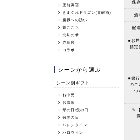
保
肥前浜宿
きまぐれドラゴン(貴醸酒)
酒
魔界への誘い
舞ここち
配
北斗の拳
■お
赤鳥居
指定
コラボ
シーンから選ぶ
■銀
シーン別ギフト
のご
つ
お中元
お歳暮
※
母の日/父の日
敬老の日
バレンタイン
ハロウィン