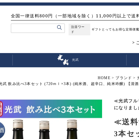
全国一律送料800円（一部地域を除く）11,000円以上で送
注目ワー
ギフト
とってもお得な定期便
ド
光武
HOME
ブランド
武 飲み比べ3本セット (720ｍｌ×3本) (純米酒、超辛口、純米吟醸) 【清
≪光武フル
になりまし
≪送料
3本セッ