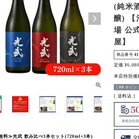
(純米
醸) 
場 公
屋】
商品番号
41
定価
¥
6,08
本店特別価
[
60
ポイント
送料込
料≫光武 飲み比べ3本セット(720ml×3本)