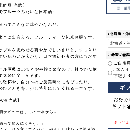
米吟醸 光武】
でフルーツみたいな日本酒～
酒ってこんなに華やかなんだ。」
●北海道・
驚きに出会える、フルーティーな純米吟醸です。
ップルを思わせる爽やかで甘い香りと、すっきり
ご希望の配
すい味わいが広がり、日本酒初心者の方にもおす
ご自宅
ール度数は13％とやや控えめなので、軽やかな飲
3本入
で気軽に楽しめます。
下記よ
の乾杯や、自分へのご褒美時間にもぴったり。
ギ
のひとときを、少し特別にしてくれる一本です。
お好み
米酒 光武】
ギフト
酒デビューは、この一本から～
※下記よ
酒って飲みにくそう。」
イメージを変えてくれる、やさしい味わいの純米酒