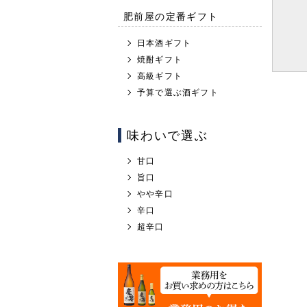
肥前屋の定番ギフト
日本酒ギフト
焼酎ギフト
高級ギフト
予算で選ぶ酒ギフト
味わいで選ぶ
甘口
旨口
やや辛口
辛口
超辛口