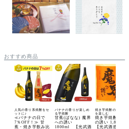
おすすめ商品
人気の香り系焼酎をセ
バナナの香りが楽しめ
焼き芋焼酎の香ばし
ットに♪
る芋焼酎
を楽しむ
≪バナナの日で
甘蕉(ばなな) 魔界
焼き芋焼酎 魔界
7％OFF！≫ 甘
への誘い
の誘い 1,800ml
蕉・焼き芋飲み比
1800ml 【光武酒
【光武酒造場 公