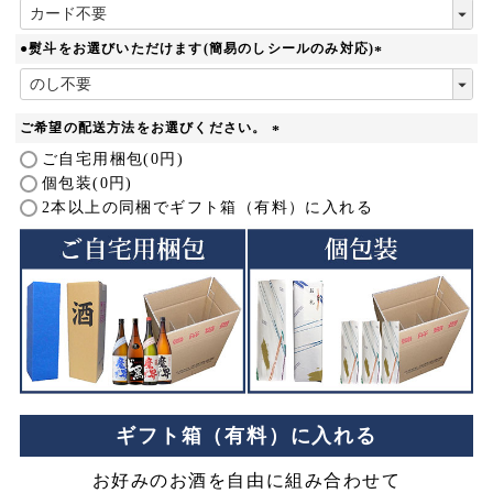
(
必
須
●熨斗をお選びいただけます(簡易のしシールのみ対応)
)
(
必
須
ご希望の配送方法をお選びください。
)
(
ご自宅用梱包(0円)
必
個包装(0円)
須
2本以上の同梱でギフト箱（有料）に入れる
)
ギフト箱（有料）に入れる
お好みのお酒を自由に組み合わせて