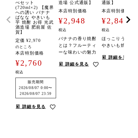
べセット
造場 公式通販】
通販】
(720ml×2) 【魔界
本店特別価格
本店特別価格
への誘い バナナ
ばなな やきいも
¥
2,948
¥
2,849
芋 焼酎 お得 光武
酒造場 肥前屋 佐
税込
税込
賀】
バナナの香り焼酎
ほっこりうまい
定価
¥
2,970
とは？フルーティ
やきいも焼酎。
のところ
ーな味わいの魅力
本店特別価格
詳細を見る
¥
2,760
詳細を見る
税込
販売期間
2026/08/07 0:00
〜
2026/08/07 23:59
詳細を見る