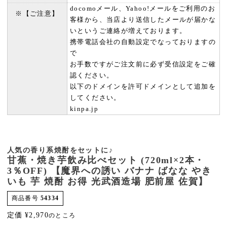
docomoメール、Yahoo!メールをご利用のお
※【ご注意】
客様から、当店より送信したメールが届かな
いというご連絡が増えております。
携帯電話会社の自動設定でなっておりますの
で
お手数ですがご注文前に必ず受信設定をご確
認ください。
以下のドメインを許可ドメインとして追加を
してください。
kinpa.jp
人気の香り系焼酎をセットに♪
甘蕉・焼き芋飲み比べセット (720ml×2本・
3％OFF) 【魔界への誘い バナナ ばなな やき
いも 芋 焼酎 お得 光武酒造場 肥前屋 佐賀】
商品番号
54334
定価
¥
2,970
のところ