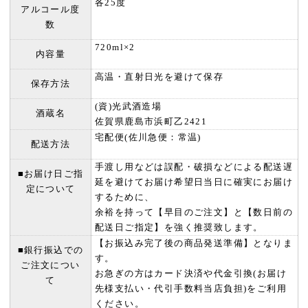
各25度
アルコール度
数
720ml×2
内容量
高温・直射日光を避けて保存
保存方法
(資)光武酒造場
酒蔵名
佐賀県鹿島市浜町乙2421
宅配便(佐川急便：常温)
配送方法
手渡し用などは誤配・破損などによる配送遅
■お届け日ご指
延を避けてお届け希望日当日に確実にお届け
定について
するために、
余裕を持って【早目のご注文】と【数日前の
配送日ご指定】を強く推奨致します。
【お振込み完了後の商品発送準備】となりま
■銀行振込での
す。
ご注文につい
お急ぎの方はカード決済や代金引換(お届け
て
先様支払い・代引手数料当店負担)をご利用
ください。