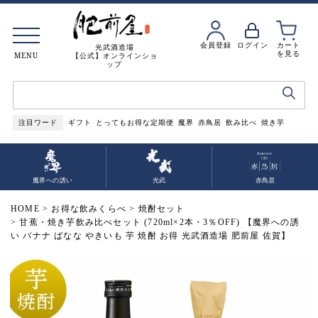
会員登録
ログイン
カート
光武酒造場
を見る
MENU
【公式】オンラインショ
ップ
注目ワード
ギフト
とってもお得な定期便
魔界
赤鳥居
飲み比べ
焼き芋
魔界への誘い
光武
赤鳥居
HOME
お得な飲みくらべ
焼酎セット
甘蕉・焼き芋飲み比べセット (720ml×2本・3％OFF) 【魔界への誘
い バナナ ばなな やきいも 芋 焼酎 お得 光武酒造場 肥前屋 佐賀】