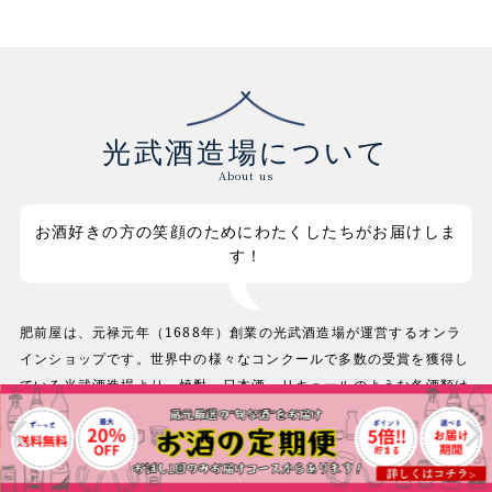
光武酒造場について
About us
お酒好きの方の笑顔のためにわたくしたちがお届けしま
す！
肥前屋は、元禄元年（1688年）創業の光武酒造場が運営するオンラ
インショップです。世界中の様々なコンクールで多数の受賞を獲得し
ている光武酒造場より、焼酎・日本酒・リキュールのような各酒類は
もちろん、お酒の供・お酒の知識・お酒のグッズなど、お酒好きが心
から満足できるコンテンツの提供を目指しています。