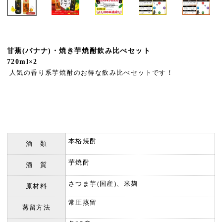
甘蕉(バナナ)・焼き芋焼酎飲み比べセット
720ml×2
人気の香り系芋焼酎のお得な飲み比べセットです！
本格焼酎
酒 類
芋焼酎
酒 質
さつま芋(国産)、米麹
原材料
常圧蒸留
蒸留方法