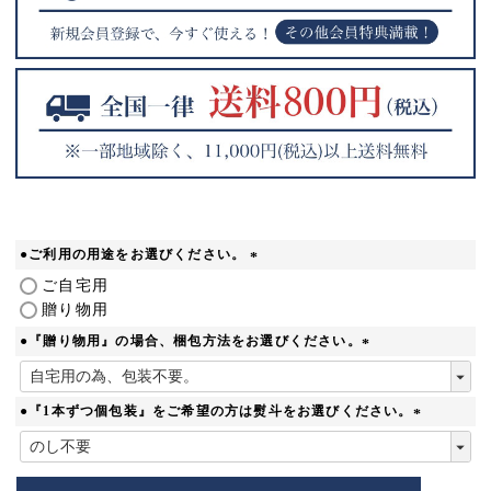
●ご利用の用途をお選びください。
(
ご自宅用
必
贈り物用
須
●『贈り物用』の場合、梱包方法をお選びください。
)
(
必
須
●『1本ずつ個包装』をご希望の方は熨斗をお選びください。
)
(
必
須