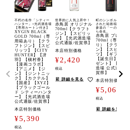
不朽の名作「シティー
世界的に人気上昇中！
町のシンボルとして
ハンター」×光武酒造場
赤鳥居 オリジナル
された祐徳稲荷神社
【専用カートン付き】
参道の「一の鳥居」
700ml【クラフト
XYGIN BLACK
ら命名。
ジン】【スピリッ
赤鳥居 プレミア
GOLD 700ml（専
ツ】【光武酒造場
700ml（専用箱
用箱あり）【クラ
公式通販/佐賀県】
り）【クラフト
フトジン】【スピ
ン】【スピリッ
リッツ】【CITY
本店特別価格
ツ】【ギフト】
HUNTER】【冴
¥
2,420
【誕生日】【プ
羽】【槇村香】
ゼント】【光武
【漫画コラボ】
造場 公式通販/
税込
【アニメ】【ジ
賀県】
ン】【ジントニッ
ク】【カクテル】
詳細を見る
本店特別価格
【国産】【XYZ】
【ブラックゴール
¥
5,060
ド シティーハンタ
ー】【光武酒造場
税込
公式通販/佐賀県】
本店特別価格
詳細を見る
¥
5,390
税込