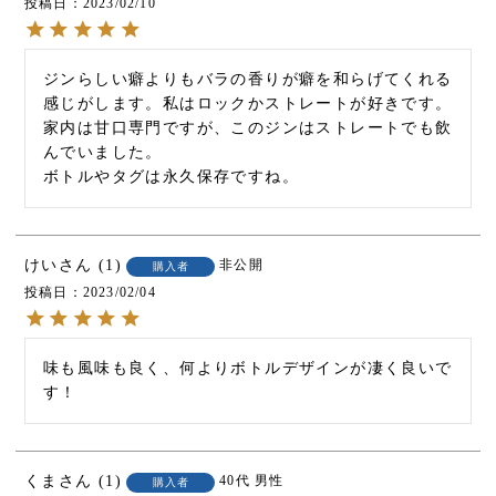
投稿日
2023/02/10
ジンらしい癖よりもバラの香りが癖を和らげてくれる
感じがします。私はロックかストレートが好きです。
家内は甘口専門ですが、このジンはストレートでも飲
んでいました。

ボトルやタグは永久保存ですね。
けい
1
非公開
購入者
投稿日
2023/02/04
味も風味も良く、何よりボトルデザインが凄く良いで
す！
くま
1
40代
男性
購入者