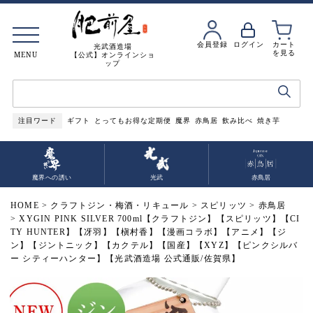
会員登録
ログイン
カート
光武酒造場
を見る
MENU
【公式】オンラインショ
ップ
注目ワード
ギフト
とってもお得な定期便
魔界
赤鳥居
飲み比べ
焼き芋
魔界への誘い
光武
赤鳥居
HOME
クラフトジン・梅酒・リキュール
スピリッツ
赤鳥居
XYGIN PINK SILVER 700ml【クラフトジン】【スピリッツ】【CI
TY HUNTER】【冴羽】【槇村香】【漫画コラボ】【アニメ】【ジ
ン】【ジントニック】【カクテル】【国産】【XYZ】【ピンクシルバ
ー シティーハンター】【光武酒造場 公式通販/佐賀県】