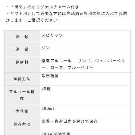
・『冴羽』のオリジナルチャーム付き
・ギフト用として必要な方には光武酒造専用の箱に入れてお届
けします（ご選択ください）
スピリッツ
酒 類
ジン
酒 質
醸造アルコール、 リンゴ、ジュニパーベリ
原材料
ー、ローズ、ブルーベリー
常圧蒸留
蒸留方法
45度
アルコール度
数
700ml
内容量
高温・直射日光を避けて保存
保存方法
(資)光武酒造場