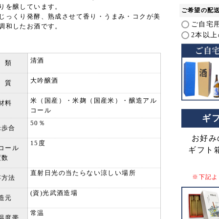
須
りを醸しています。
ご希望の配
)
じっくり発酵、熟成させて香り・うまみ・コクが美
ご自宅用
調和したお酒です。
2本以
清酒
 類
大吟醸酒
 質
米（国産）・米麹（国産米）・醸造アル
材料
コール
ギ
50％
米歩合
お好み
15度
コール
ギフト
度数
直射日光の当たらない涼しい場所
※下記よ
存方法
(資)光武酒造場
造元
常温
温度帯