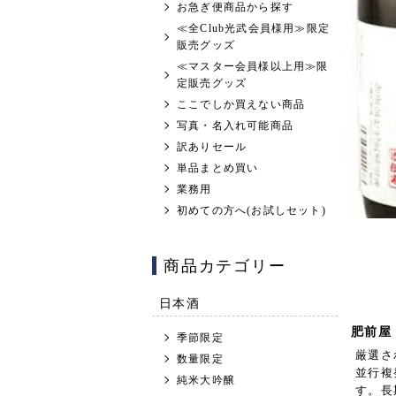
お急ぎ便商品から探す
≪全Club光武会員様用≫限定
販売グッズ
≪マスター会員様以上用≫限
定販売グッズ
ここでしか買えない商品
写真・名入れ可能商品
訳ありセール
単品まとめ買い
業務用
初めての方へ(お試しセット)
商品カテゴリー
日本酒
肥前屋
季節限定
厳選さ
数量限定
並行複
純米大吟醸
す。長