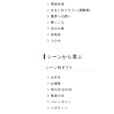
肥前浜宿
きまぐれドラゴン(貴醸酒)
魔界への誘い
舞ここち
北斗の拳
赤鳥居
コラボ
シーンから選ぶ
シーン別ギフト
お中元
お歳暮
母の日/父の日
敬老の日
バレンタイン
ハロウィン