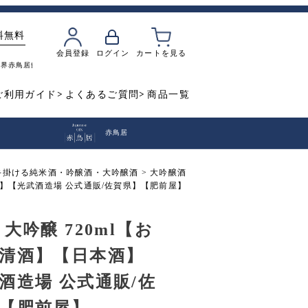
料無料
会員登録
ログイン
カートを見る
魔界
赤鳥居
飲み比べ
焼き芋
ご利用ガイド
よくあるご質問
商品一覧
赤鳥居
手掛ける純米酒・吟醸酒・大吟醸酒
大吟醸酒
酒】【光武酒造場 公式通販/佐賀県】【肥前屋】
 大吟醸 720ml【お
清酒】【日本酒】
酒造場 公式通販/佐
【肥前屋】