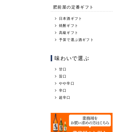
肥前屋の定番ギフト
日本酒ギフト
焼酎ギフト
高級ギフト
予算で選ぶ酒ギフト
味わいで選ぶ
甘口
旨口
やや辛口
辛口
超辛口