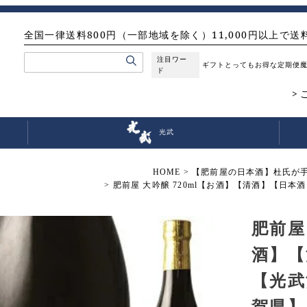
全国一律送料800円（一部地域を除く）11,000円以上で送
注目ワー
ギフト
とってもお得な定期便
ド
光武
HOME
【肥前屋の日本酒】杜氏が
肥前屋 大吟醸 720ml【お酒】【清酒】【日本
肥前屋
酒】【
【光武
賀県】