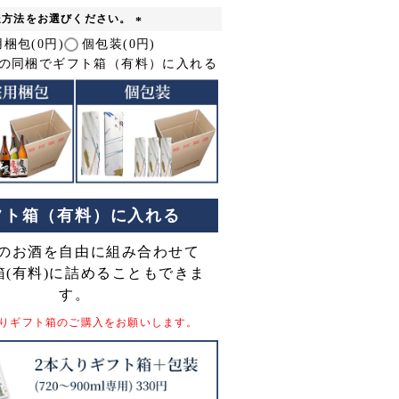
送方法をお選びください。
(
梱包(0円)
個包装(0円)
必
上の同梱でギフト箱（有料）に入れる
須
)
フト箱（有料）に入れる
のお酒を自由に組み合わせて
箱(有料)に詰めることもできま
す。
りギフト箱のご購入をお願いします。