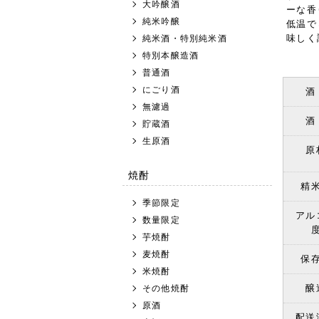
大吟醸酒
ーな香
純米吟醸
低温で
味しく
純米酒・特別純米酒
特別本醸造酒
普通酒
にごり酒
酒
無濾過
酒
貯蔵酒
生原酒
原
焼酎
精
季節限定
アル
数量限定
芋焼酎
麦焼酎
保
米焼酎
醸
その他焼酎
原酒
配送