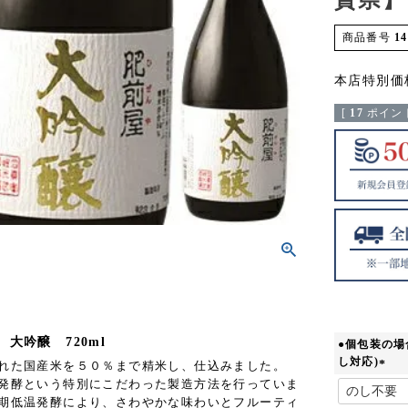
商品番号
14
本店特別価
[
17
ポイント
 大吟醸 720ml
●個包装の場
し対応)
れた国産米を５０％まで精米し、仕込みました。
(
発酵という特別にこだわった製造方法を行っていま
必
期低温発酵により、さわやかな味わいとフルーティ