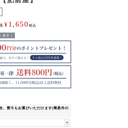
1,650
¥
格
税込
進呈 ]
合、熨斗もお選びいただけます(簡易外の