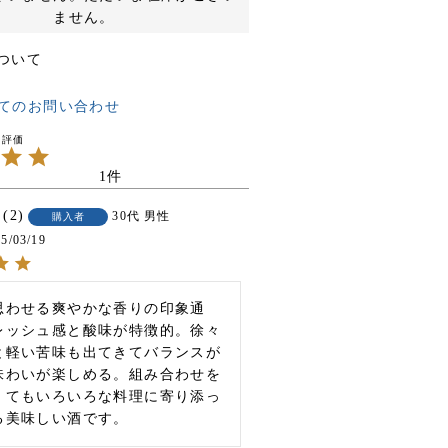
ません。
ついて
てのお問い合わせ
1
2
30代
男性
購入者
5/03/19
思わせる爽やかな香りの印象通
レッシュ感と酸味が特徴的。徐々
と軽い苦味も出てきてバランスが
味わいが楽しめる。組み合わせを
くてもいろいろな料理に寄り添っ
る美味しい酒です。