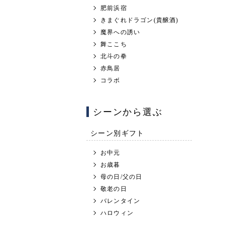
肥前浜宿
きまぐれドラゴン(貴醸酒)
魔界への誘い
舞ここち
北斗の拳
赤鳥居
コラボ
シーンから選ぶ
シーン別ギフト
お中元
お歳暮
母の日/父の日
敬老の日
バレンタイン
ハロウィン