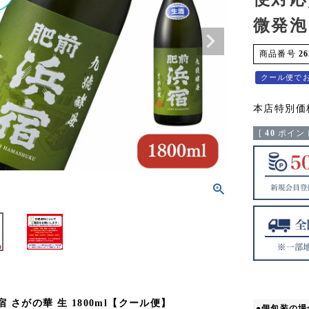
微発泡
商品番号
26
クール便で
本店特別価
[
40
ポイント
 さがの華 生 1800ml【クール便】
●個包装の場