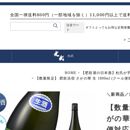
全国一律送料800円（一部地域を除く）11,000円以上で送
注目ワー
ギフト
とってもお得な定期便
ド
光武
HOME
【肥前屋の日本酒】杜氏が
【数量限定】 肥前浜宿 さがの華 生 1800ml (クール
＼新商品／
【数量
がの華 
便対応