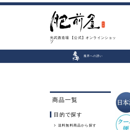
光武酒造場
【公式】オンラインショッ
プ
魔界への誘い
商品一覧
目的で探す
送料無料商品から探す