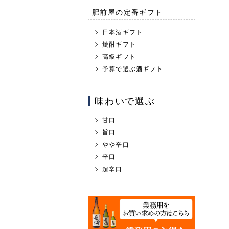
肥前屋の定番ギフト
日本酒ギフト
焼酎ギフト
高級ギフト
予算で選ぶ酒ギフト
味わいで選ぶ
甘口
旨口
やや辛口
辛口
超辛口