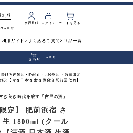
料無料
会員登録
ログイン
カートを見る
魔界
赤鳥居
飲み比べ
焼き芋
ご利用ガイド
よくあるご質問
商品一覧
赤鳥居
手掛ける純米酒・吟醸酒・大吟醸酒
数量限定
便対応)【清酒 日本酒 生酒 微発泡 肥前屋 佐賀】
古き良き時代を醸す「古里の酒」
限定】 肥前浜宿 さ
生 1800ml (クール
)【清酒 日本酒 生酒