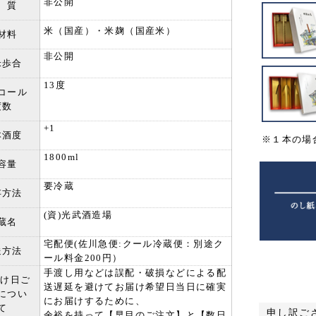
非公開
 質
米（国産）・米麹（国産米）
材料
非公開
米歩合
13度
コール
度数
+1
本酒度
※１本の場
1800ml
容量
要冷蔵
存方法
(資)光武酒造場
蔵名
宅配便(佐川急便:クール冷蔵便：別途ク
送方法
ール料金200円）
手渡し用などは誤配・破損などによる配
届け日ご
送遅延を避けてお届け希望日当日に確実
につい
にお届けするために、
て
申し訳ご
余裕を持って【早目のご注文】と【数日