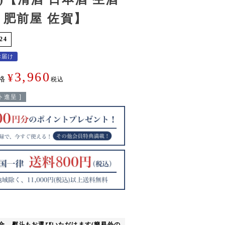
 肥前屋 佐賀】
24
お届け
3,960
¥
格
税込
進呈 ]
合、熨斗もお選びいただけます(簡易外の