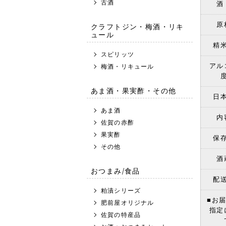
古酒
酒
原
クラフトジン・梅酒・リキ
ュール
精
スピリッツ
アル
梅酒・リキュール
あま酒・果実酢・その他
日
あま酒
内
佐賀の赤酢
果実酢
保
その他
酒
おつまみ/食品
配
粕漬シリーズ
■お
肥前屋オリジナル
指定
佐賀の特産品