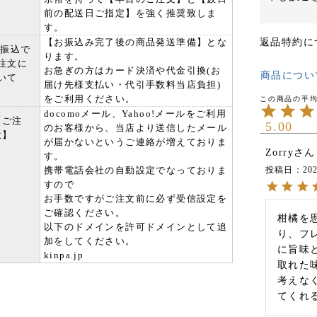
前の配送日ご指定】を強く推奨致しま
す。
【お振込み完了後の商品発送準備】とな
返品特約に
行振込で
ります。
注文に
お急ぎの方はカード決済や代金引換(お
商品につい
いて
届け先様支払い・代引手数料当店負担)
をご利用ください。
docomoメール、Yahoo!メールをご利用
【ご注
5.00
のお客様から、当店より送信したメール
意】
が届かないというご連絡が増えておりま
Zorry
す。
携帯電話会社の自動設定でなっておりま
投稿日
202
すので
お手数ですがご注文前に必ず受信設定を
ご確認ください。
柑橘を
以下のドメインを許可ドメインとして追
り、フ
加をしてください。
に旨味
kinpa.jp
取れた
考えな
てくれ