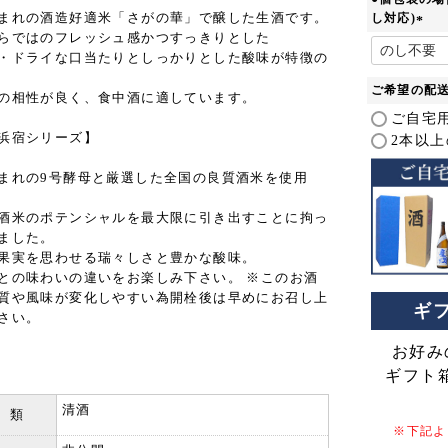
まれの酒造好適米「さがの華」で醸した生酒です。
し対応)
らではのフレッシュ感かつすっきりとした
(
・ドライな口当たりとしっかりとした酸味が特徴の
必
須
ご希望の配
の相性が良く、食中酒に適しています。
)
ご自宅用
浜宿シリーズ】
2本以
まれの9号酵母と厳選した全国の良質酒米を使用
酒米のポテンシャルを最大限に引き出すことに拘っ
ました。
果実を思わせる瑞々しさと豊かな酸味。
との味わいの違いをお楽しみ下さい。 ※このお酒
質や風味が変化しやすい為開栓後は早めにお召し上
ギ
さい。
お好み
ギフト
清酒
 類
※下記よ