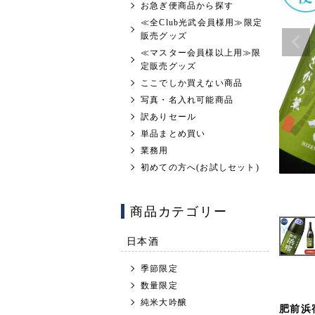
お急ぎ便商品から探す
≪全Club光武会員様用≫限定
販売グッズ
≪マスター会員様以上用≫限
定販売グッズ
ここでしか買えない商品
写真・名入れ可能商品
訳ありセール
単品まとめ買い
業務用
初めての方へ(お試しセット)
商品カテゴリー
日本酒
季節限定
数量限定
純米大吟醸
肥前浜宿