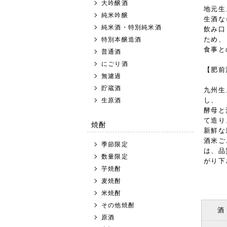
大吟醸酒
地元生
純米吟醸
生酒な
純米酒・特別純米酒
飲み口
ため、
特別本醸造酒
食事と
普通酒
にごり酒
【肥前
無濾過
貯蔵酒
九州生
し、
生原酒
酵母と
て造り
焼酎
新鮮な
酒米ご
季節限定
は、品
数量限定
がり下
芋焼酎
麦焼酎
米焼酎
その他焼酎
酒
原酒