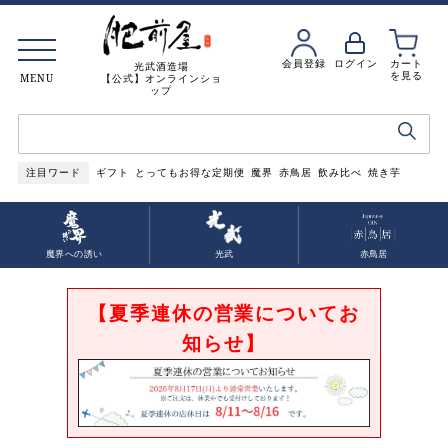
会員登録
ログイン
カート
光武酒造場
を見る
MENU
【公式】オンラインショ
ップ
注目ワード
ギフト
とってもお得な定期便
魔界
赤鳥居
飲み比べ
焼き芋
魔界への誘い
光武
赤鳥居
【夏季連休の営業についてお
知らせ】