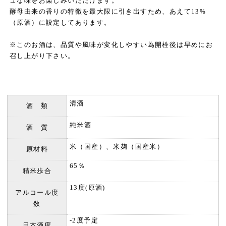
ュな味をお楽しみいただけます。
酵母由来の香りの特徴を最大限に引き出すため、あえて13%
（原酒）に設定してあります。
※このお酒は、品質や風味が変化しやすい為開栓後は早めにお
召し上がり下さい。
清酒
酒 類
純米酒
酒 質
米（国産）、米麹（国産米）
原材料
65％
精米歩合
13度(原酒)
アルコール度
数
-2度予定
日本酒度