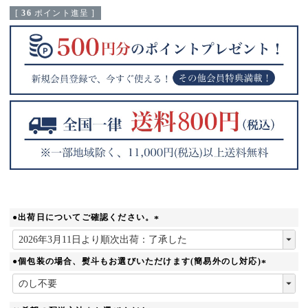
[
36
ポイント進呈 ]
●出荷日についてご確認ください。
(
必
須
●個包装の場合、熨斗もお選びいただけます(簡易外のし対応)
)
(
必
須