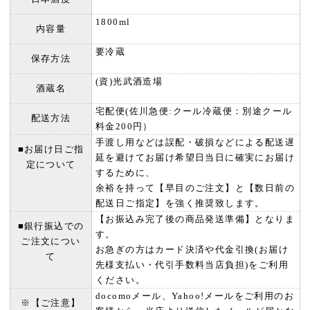
1800ml
内容量
要冷蔵
保存方法
(資)光武酒造場
酒蔵名
宅配便(佐川急便:クール冷蔵便：別途クール
配送方法
料金200円）
手渡し用などは誤配・破損などによる配送遅
■お届け日ご指
延を避けてお届け希望日当日に確実にお届け
定について
するために、
余裕を持って【早目のご注文】と【数日前の
配送日ご指定】を強く推奨致します。
【お振込み完了後の商品発送準備】となりま
■銀行振込での
す。
ご注文につい
お急ぎの方はカード決済や代金引換(お届け
て
先様支払い・代引手数料当店負担)をご利用
ください。
docomoメール、Yahoo!メールをご利用のお
※【ご注意】