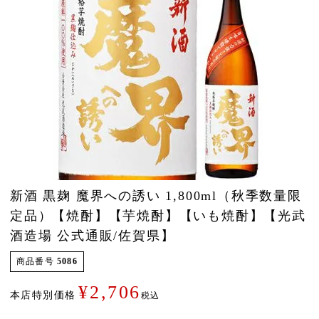
新酒 黒麹 魔界への誘い 1,800ml（秋季数量限
定品）【焼酎】【芋焼酎】【いも焼酎】【光武
酒造場 公式通販/佐賀県】
商品番号
5086
¥
2,706
本店特別価格
税込