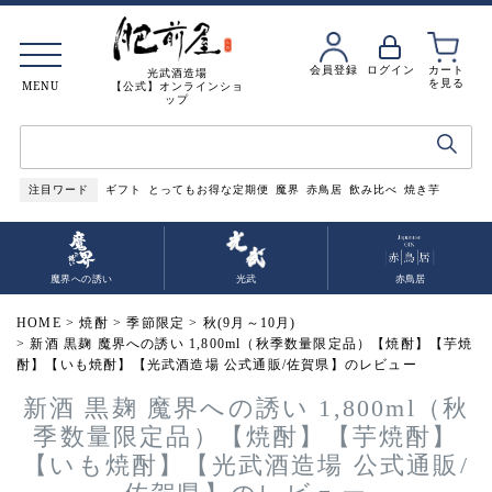
会員登録
ログイン
カート
光武酒造場
を見る
MENU
【公式】オンラインショ
ップ
注目ワード
ギフト
とってもお得な定期便
魔界
赤鳥居
飲み比べ
焼き芋
魔界への誘い
光武
赤鳥居
HOME
焼酎
季節限定
秋(9月～10月)
新酒 黒麹 魔界への誘い 1,800ml（秋季数量限定品）【焼酎】【芋焼
酎】【いも焼酎】【光武酒造場 公式通販/佐賀県】のレビュー
新酒 黒麹 魔界への誘い 1,800ml（秋
季数量限定品）【焼酎】【芋焼酎】
【いも焼酎】【光武酒造場 公式通販/