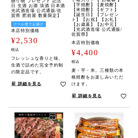
贈り物 プレゼント 記念
【芋焼酎】【麦焼酎】
日 生酒 お酒 清酒 日本酒
【米焼酎】【ギフト】
光武酒造場 公式通販/佐
【誕生日】【プレゼン
賀県 肥前屋 数量限定】
ト】【お祝】【お礼】
クール便でお届け
【お歳暮】【お中元】
【光武酒造場 公式通販/
本店特別価格
佐賀県】
¥
2,530
本店特別価格
税込
¥
4,400
フレッシュな香りと味。
税込
生酒で詰めた完全予約制
麦・芋・米。三種類の本
の限定品です。
格焼酎をお楽しみいただ
詳細を見る
けます。
詳細を見る