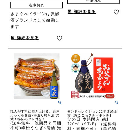
在庫切れ
在庫切れ
詳細を見る
きまぐれドラゴンは貴醸
酒ブランドとして始動し
ます
詳細を見る
職人が丁寧に焼き上げる、肉厚
モンドセレクション22年連続金
ふっくら食感×手造り純米酒 光
賞【舞ここちブルーボトル】
武！秘伝のタレ付き！
父の日 麦焼酎入 徳利
(送料無料・他商品と同梱
720ml（ST-F）（送料無
不可)峰松うなぎ×清酒 光
料・同梱不可）（黒色徳