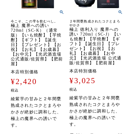
今こそ、この雫を飲むべし。
２年間甕熟成されたコクとまろ
極上 魔界への誘い
やかさ
極上 徳利入り 魔界への
720ml（SC-K）（通常
誘い 720ml（SC-J）【い
版）【いも焼酎】【芋焼
も焼酎】【芋焼酎】【ギ
酎】【ギフト】【誕生
フト】【誕生日】【プレ
日】【プレゼント】【お
ゼント】【お祝】【お
祝】【お礼】【お歳暮】
礼】【お歳暮】【お中
【お中元】【光武酒造場
元】【光武酒造場 公式通
公式通販/佐賀県】【肥前
販/佐賀県】【肥前屋】
屋】
本店特別価格
本店特別価格
¥
3,025
¥
2,420
税込
税込
綾紫芋の甘みと２年間甕
綾紫芋の甘みと２年間甕
熟成されたコクとまろや
熟成されたコクとまろや
かさが絶妙に調和した、
かさが絶妙に調和した、
極上の魔界への誘いで
極上の魔界への誘いで
す。
す。