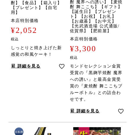
酎 魔界への誘い】【麦焼
酎】【食品】【箱入り】
酎 舞ここち】【ギフト】
【プレゼント】【自宅
【誕生日】【プレゼン
用】
ト】【お祝】【お礼】
本店特別価格
【お歳暮】【お中元】
【光武酒造場 公式通販/
¥
2,052
佐賀県】【肥前屋】
本店特別価格
税込
¥
3,300
しっとりと焼き上げた新
感覚の和風ケーキ！
税込
詳細を見る
モンドセレクション金賞
受賞の『黒麹芋焼酎 魔界
への誘い』と最高金賞受
賞の『麦焼酎 舞ここちブ
ルーボトル』との詰合わ
せです。
詳細を見る