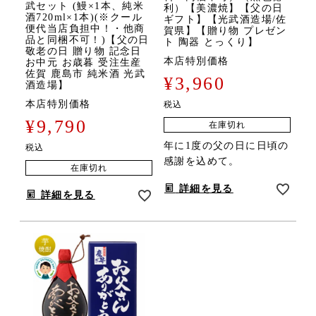
武セット (鰻×1本、純米
利）【美濃焼】【父の日
酒720ml×1本)(※クール
ギフト】【光武酒造場/佐
便代当店負担中！・他商
賀県】【贈り物 プレゼン
品と同梱不可！)【父の日
ト 陶器 とっくり】
敬老の日 贈り物 記念日
本店特別価格
お中元 お歳暮 受注生産
佐賀 鹿島市 純米酒 光武
¥
3,960
酒造場】
本店特別価格
税込
¥
9,790
在庫切れ
年に1度の父の日に日頃の
税込
感謝を込めて。
在庫切れ
詳細を見る
詳細を見る