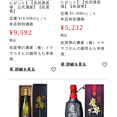
レゼント】【光武酒造
レゼント】【光武酒造
場】【佐賀県】
場 公式通販】【佐賀
県】
定価
¥
5,508
のところ
定価
¥
10,098
のところ
本店特別価格
本店特別価格
¥
5,232
¥
9,592
税込
税込
佐賀県の農家（株）イケ
佐賀県の農家（株）イケ
マコさんの栽培もち米使
マコさんの栽培もち米使
用。
用。
詳細を見る
詳細を見る