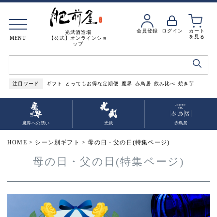
会員登録
ログイン
カート
光武酒造場
を見る
MENU
【公式】オンラインショ
ップ
注目ワード
ギフト
とってもお得な定期便
魔界
赤鳥居
飲み比べ
焼き芋
魔界への誘い
光武
赤鳥居
HOME
シーン別ギフト
母の日・父の日(特集ページ)
母の日・父の日(特集ページ)