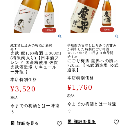
純米酒仕込みの梅酒が新発
芋焼酎の旨味とはちみつの甘み
売！！
が調和した特製にごり梅酒
光武 癒しの梅酒 1,800ml
≪2025年3月11日より出荷開
始！≫
(梅果肉入り)【日本酒ブ
にごり梅酒 魔界への誘い
レンド 国産梅使用 佐賀
720ml 【光武酒造場 公式
光武酒造場 リキュール
通販】
一升瓶 】
本店特別価格
本店特別価格
¥
1,760
¥
3,520
税込
税込
今までの梅酒とは一味違
今までの梅酒とは一味違
う
う
詳細を見る
詳細を見る