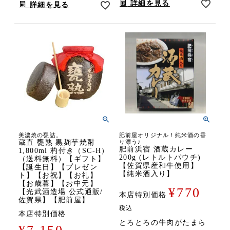
詳細を見る
詳細を見る
美濃焼の甕詰。
肥前屋オリジナル！純米酒の香
蔵直 甕熟 黒麹芋焼酎
り漂う♪
肥前浜宿 酒蔵カレー
1,800ml 杓付き（SC-H）
200g (レトルトパウチ)
（送料無料）【ギフト】
【佐賀県産和牛使用】
【誕生日】【プレゼン
【純米酒入り】
ト】【お祝】【お礼】
【お歳暮】【お中元】
¥
770
【光武酒造場 公式通販/
本店特別価格
佐賀県】【肥前屋】
税込
本店特別価格
とろとろの牛肉がたまら