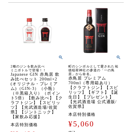
2種のジンを飲み比べ
町のシンボルとして愛された祐
ミニボトルで登場！！
徳稲荷神社の参道の「一の鳥
Japanese GIN 赤鳥居 飲
居」から命名。
赤鳥居 プレミアム
み比べセット 200ml×2
700ml（専用箱あり）
(オリジナル・プレミア
【クラフトジン】【スピ
ム)（GIN-3）（小瓶）
リッツ】【ギフト】【誕
（※黒箱入り）（ポイン
生日】【プレゼント】
ト5倍）【飲み比べ】【ク
【光武酒造場 公式通販/
ラフトジン】【スピリッ
佐賀県】
ツ】【光武酒造場/佐賀
県】【ジントニック】
本店特別価格
【家飲み応援】
¥
5,060
本店特別価格