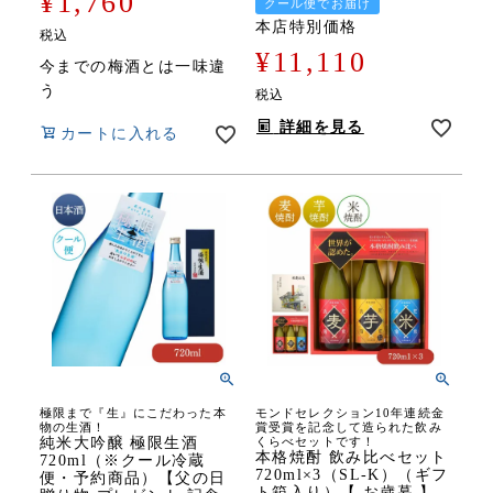
¥
1,760
クール便でお届け
本店特別価格
税込
¥
11,110
今までの梅酒とは一味違
う
税込
詳細を見る
カートに入れる
極限まで『生』にこだわった本
モンドセレクション10年連続金
物の生酒！
賞受賞を記念して造られた飲み
純米大吟醸 極限生酒
くらべセットです！
本格焼酎 飲み比べセット
720ml（※クール冷蔵
720ml×3（SL-K）（ギフ
便・予約商品）【父の日
ト箱入り）【 お歳暮 】