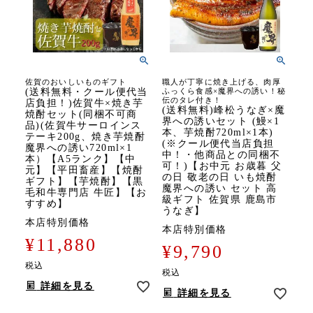
佐賀のおいしいものギフト
職人が丁寧に焼き上げる、肉厚
(送料無料・クール便代当
ふっくら食感×魔界への誘い！秘
伝のタレ付き！
店負担！)佐賀牛×焼き芋
(送料無料)峰松うなぎ×魔
焼酎セット(同梱不可商
界への誘いセット (鰻×1
品)(佐賀牛サーロインス
本、芋焼酎720ml×1本)
テーキ200g、焼き芋焼酎
(※クール便代当店負担
魔界への誘い720ml×1
中！・他商品との同梱不
本）【A5ランク】【中
可！)【お中元 お歳暮 父
元】【平田畜産】【焼酎
の日 敬老の日 いも焼酎
ギフト】【芋焼酎】【黒
魔界への誘い セット 高
毛和牛専門店 牛匠】【お
級ギフト 佐賀県 鹿島市
すすめ】
うなぎ】
本店特別価格
本店特別価格
¥
11,880
¥
9,790
税込
税込
詳細を見る
詳細を見る