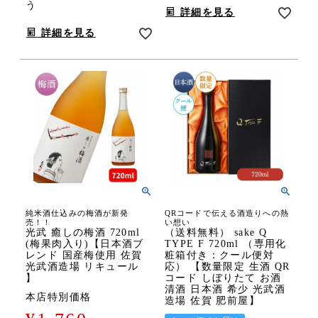
う
詳細を見る
詳細を見る
純米酒仕込みの梅酒が新発
QRコードで伝える酒造りへの熱
売！！
い想い
光武 癒しの梅酒 720ml
（送料無料） sake Q
(梅果肉入り)【日本酒ブ
TYPE F 720ml （専用化
レンド 国産梅使用 佐賀
粧箱付き：クール便対
光武酒造場 リキュール
応） 【数量限定 生酒 QR
】
コード しぼりたて お酒
清酒 日本酒 希少 光武酒
本店特別価格
造場 佐賀 肥前屋】