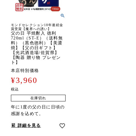
モンドセレクション18年連続金
賞受賞【魔界への誘い】
父の日 芋焼酎入 徳利
720ml（ST-E）（送料無
料）（黒色徳利）【美濃
焼】【父の日ギフト】
【光武酒造場/佐賀県】
【陶器 贈り物 プレゼン
ト】
本店特別価格
¥
3,960
税込
在庫切れ
年に1度の父の日に日頃の
感謝を込めて。
詳細を見る