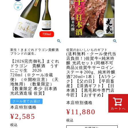
新生！きまぐれドラゴン貴醸酒
佐賀のおいしいものギフト
ブランドの誕生。
(送料無料・クール便代当
店負担！)佐賀牛×純米吟
【2026完売御礼】まぐれ
醸 光武セット(同梱不可
ドラゴン 貴醸酒 うす
商品)(佐賀牛サーロイン
にごり生 2026
ステーキ200g、純米吟醸
720ml（※クール冷蔵
酒720ml×1本）【A5ラン
便）（※開栓注意）（天
ク】【父の日】【平田畜
地無用）（数量限定）
産】【清酒ギフト】【日
【数量限定 希少 日本酒
本酒】【黒毛和牛専門店
光武酒造場 佐賀】
牛匠】【おすすめ】
クール便でお届け
本店特別価格
本店特別価格
カートへ
¥
11,880
¥
2,585
税込
税込