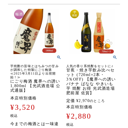
芋焼酎の旨味とはちみつの甘み
人気の香り系焼酎をセットに♪
が調和した特製にごり梅酒
甘蕉・焼き芋飲み比べセ
≪2025年3月11日より出荷開
ット (720ml×2本・
始！≫
3％OFF) 【魔界への誘い
にごり梅酒 魔界への誘い
バナナ ばなな やきいも
1,800ml 【光武酒造場 公
芋 焼酎 お得 光武酒造場
式通販】
肥前屋 佐賀】
本店特別価格
定価
¥
2,970
のところ
¥
3,520
本店特別価格
¥
2,880
税込
今までの梅酒とは一味違
税込