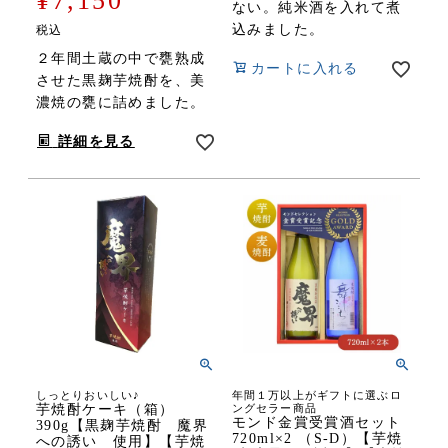
¥
7,150
ない。純米酒を入れて煮
込みました。
税込
２年間土蔵の中で甕熟成
カートに入れる
させた黒麹芋焼酎を、美
濃焼の甕に詰めました。
詳細を見る
しっとりおいしい♪
年間１万以上がギフトに選ぶロ
芋焼酎ケーキ（箱）
ングセラー商品
モンド金賞受賞酒セット
390g【黒麹芋焼酎 魔界
720ml×2 （S-D）【芋焼
への誘い 使用】【芋焼