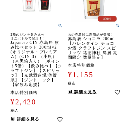
2種のジンを飲み比べ
あの赤鳥居に新商品が登場！
ミニボトルで登場！！
赤鳥居 ショコラ 200ml
Japanese GIN 赤鳥居 飲
【バレンタイン チョコ
み比べセット 200ml×2
お酒 クラフトジン スピ
(オリジナル・プレミア
リッツ 祐徳神社 鳥居 期
ム)（GIN-3）（小瓶）
間限定 数量限定】
（※黒箱入り）（ポイン
本店特別価格
ト5倍）【飲み比べ】【ク
ラフトジン】【スピリッ
¥
1,155
ツ】【光武酒造場/佐賀
県】【ジントニック】
税込
【家飲み応援】
詳細を見る
本店特別価格
¥
2,420
税込
詳細を見る