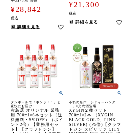
¥
21,300
¥
28,842
税込
税込
詳細を見る
詳細を見る
ダンボールで『ボンッ！！』と
不朽の名作「シティーハンタ
豪快にお届け！
ー」×光武酒造場
赤鳥居 オリジナル 業務
XYGIN２種セット
用 700ml×6本セット（送
700ml×2本 （XYGIN
料無料・5％OFF）（ポイ
BLACK GOLD、PINK
ント2倍）【業務用セッ
SILVER) (P5倍)【クラフ
ト】【クラフトジン】
トジン スピリッツ CITY