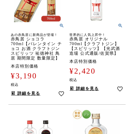
あの赤鳥居に新商品が登場！
世界的に人気上昇中！
赤鳥居 ショコラ
赤鳥居 オリジナル
700ml【バレンタイン チ
700ml【クラフトジン】
ョコ お酒 クラフトジン
【スピリッツ】【光武酒
スピリッツ 祐徳神社 鳥
造場 公式通販/佐賀県】
居 期間限定 数量限定】
本店特別価格
本店特別価格
¥
2,420
¥
3,190
税込
税込
詳細を見る
詳細を見る