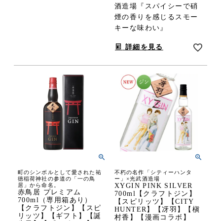
酒造場『スパイシーで硝
煙の香りを感じるスモー
キーな味わい』
詳細を見る
町のシンボルとして愛された祐
不朽の名作「シティーハンタ
徳稲荷神社の参道の「一の鳥
ー」×光武酒造場
居」から命名。
XYGIN PINK SILVER
赤鳥居 プレミアム
700ml【クラフトジン】
700ml（専用箱あり）
【スピリッツ】【CITY
【クラフトジン】【スピ
HUNTER】【冴羽】【槇
リッツ】【ギフト】【誕
村香】【漫画コラボ】