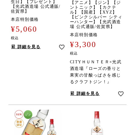
生日】【プレゼント】
【アニメ】【ジン】【ジ
【光武酒造場 公式通販/
ントニック】【カクテ
佐賀県】
ル】【国産】【XYZ】
【ピンクシルバー シティ
本店特別価格
ーハンター】【光武酒造
場 公式通販/佐賀県】
¥
5,060
本店特別価格
税込
¥
3,300
詳細を見る
税込
CITYＨＵＮＴＥＲ×光武
酒造場『ローズの香りと
果実の甘酸っぱさを感じ
るクラフトジン！』
詳細を見る