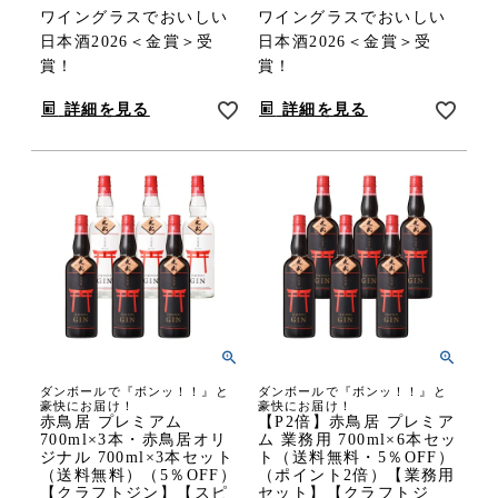
ワイングラスでおいしい
ワイングラスでおいしい
日本酒2026＜金賞＞受
日本酒2026＜金賞＞受
賞！
賞！
詳細を見る
詳細を見る
ダンボールで『ボンッ！！』と
ダンボールで『ボンッ！！』と
豪快にお届け！
豪快にお届け！
赤鳥居 プレミアム
【P2倍】赤鳥居 プレミア
700ml×3本・赤鳥居オリ
ム 業務用 700ml×6本セッ
ジナル 700ml×3本セット
ト（送料無料・5％OFF）
（送料無料）（5％OFF）
（ポイント2倍）【業務用
【クラフトジン】【スピ
セット】【クラフトジ