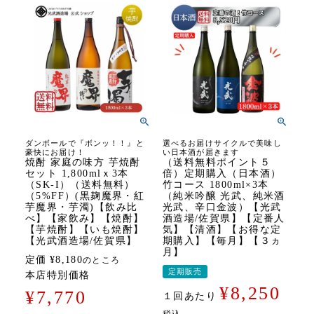
ダンボールで『ボンッ！！』と
選べるお届けサイクルで美味し
豪快にお届け！
い日本酒が届きます
焼酎 家庭の味方 芋焼酎
（送料無料ポイント５
セット 1,800mlｘ3本
倍）定期購入（日本酒）
（SK-I）（送料無料）
竹コース 1800ml×3本
（5%FF）(黒麹魔界・紅
（純米吟醸 光武、純米酒
芋魔界・芋濁)【飲み比
光武、辛口金波）【光武
べ】【家飲み】【焼酎】
酒造場/佐賀県】【定番人
【芋焼酎】【いも焼酎】
気】【清酒】【お得な定
【光武酒造場/佐賀県】
期購入】【毎月】【３ヵ
月】
定価
¥
8,180
のところ
定期販売
本店特別価格
¥
8,250
¥
7,770
１回あたり
税込