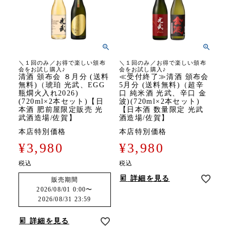
＼１回のみ／お得で楽しい頒布
＼１回のみ／お得で楽しい頒布
会をお試し購入♪
会をお試し購入♪
清酒 頒布会 ８月分 (送料
≪受付終了≫清酒 頒布会
無料)（琥珀 光武、EGG
5月分 (送料無料)（超辛
瓶燗火入れ2026)
口 純米酒 光武、辛口 金
(720ml×2本セット)【日
波)(720ml×2本セット)
本酒 肥前屋限定販売 光
【日本酒 数量限定 光武
武酒造場/佐賀】
酒造場/佐賀】
本店特別価格
本店特別価格
¥
3,980
¥
3,980
税込
税込
詳細を見る
販売期間
2026/08/01 0:00
〜
2026/08/31 23:59
詳細を見る