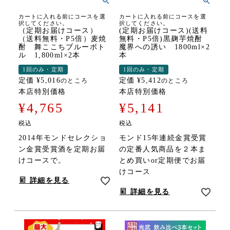
カートに入れる前にコースを選
カートに入れる前にコースを選
択してください。
択してください。
（定期お届けコース）
(定期お届けコース)(送料
（送料無料・P5倍）麦焼
無料・P5倍)黒麹芋焼酎
酎 舞ここちブルーボト
魔界への誘い 1800ml×2
ル 1,800ml×2本
本
1回のみ・定期
1回のみ・定期
定価
¥
5,016
定価
¥
5,412
のところ
のところ
本店特別価格
本店特別価格
¥
4,765
¥
5,141
税込
税込
2014年モンドセレクショ
モンド15年連続金賞受賞
ン金賞受賞酒を定期お届
の定番人気商品を２本ま
けコースで。
とめ買いor定期便でお届
けコース
詳細を見る
詳細を見る