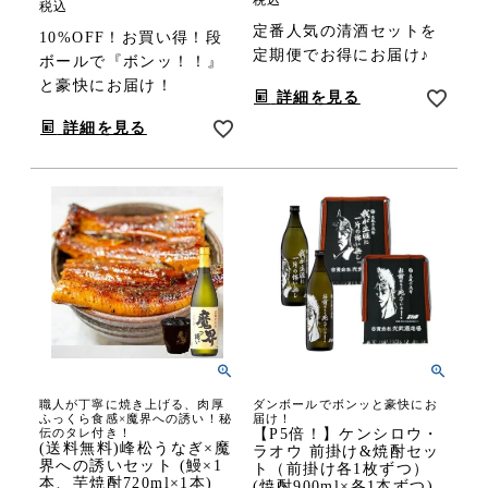
税込
定番人気の清酒セットを
10%OFF！お買い得！段
定期便でお得にお届け♪
ボールで『ボンッ！！』
と豪快にお届け！
詳細を見る
詳細を見る
職人が丁寧に焼き上げる、肉厚
ダンボールでボンッと豪快にお
ふっくら食感×魔界への誘い！秘
届け！
伝のタレ付き！
【P5倍！】ケンシロウ・
(送料無料)峰松うなぎ×魔
ラオウ 前掛け&焼酎セッ
界への誘いセット (鰻×1
ト（前掛け各1枚ずつ）
本、芋焼酎720ml×1本)
(焼酎900ml×各1本ずつ)