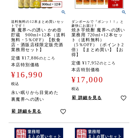
送料無料の12本まとめ買いセッ
ダンボールで『ボンッ！！』と
トです！
豪快にお届け！
裏 魔界への誘い かめ壺
焼き芋焼酎 魔界への誘い
貯蔵 900ml×12本（送料
業務用 720ml×12本セッ
無料・5％OFF）【飲食
ト（送料無料）
店・酒販店様限定販売酒
（5％OFF）（ポイント2
業務用セット】
倍）【まとめ買い】【お
得】
定価
¥
17,886
のところ
定価
¥
17,952
のところ
本店特別価格
本店特別価格
¥
16,990
¥
17,000
税込
税込
永い眠りから目覚めた
詳細を見る
裏魔界への誘い
詳細を見る