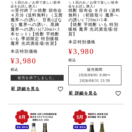
＼１回のみ／お得で楽しい頒布
＼１回のみ／お得で楽しい頒布
会をお試し購入♪
会をお試し購入♪
≪受付終了≫焼酎 頒布会
焼酎 頒布会 ８月分 (送料
４月分 (送料無料) （玉茜
無料) （初留取り 魔界へ
魔界への誘い、甘蕉(ばな
の誘い) 720ml×1本
な) 魔界への誘い、黒麹
【焼酎 芋焼酎 いも 特別
魔界への誘い)(720ml×3
価格 魔界 光武酒造場/佐
本セット)【焼酎 芋焼酎
賀】
いも 季節限定 特別価格
本店特別価格
魔界 光武酒造場/佐賀】
¥
3,980
本店特別価格
¥
3,980
税込
税込
販売期間
2026/08/01 0:00
〜
販売を終了しました。
2026/08/31 23:59
詳細を見る
詳細を見る