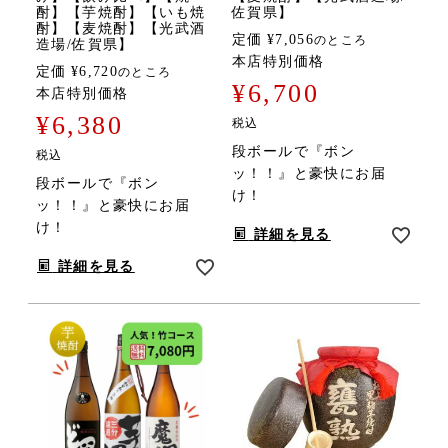
酎】【芋焼酎】【いも焼
佐賀県】
酎】【麦焼酎】【光武酒
定価
¥
7,056
のところ
造場/佐賀県】
本店特別価格
定価
¥
6,720
のところ
¥
6,700
本店特別価格
¥
6,380
税込
段ボールで『ボン
税込
ッ！！』と豪快にお届
段ボールで『ボン
け！
ッ！！』と豪快にお届
け！
詳細を見る
詳細を見る