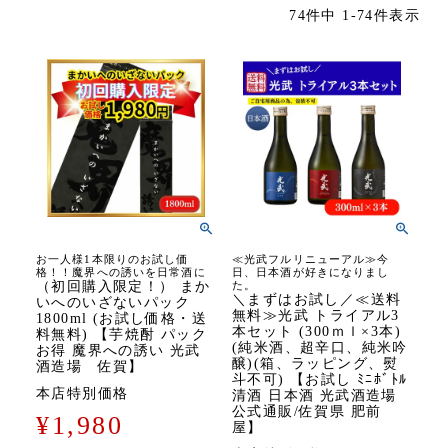
74
件中
1
-
74
件表示
お一人様1本限りのお試し価
≪光武フルリニューアル≫今
格！！魔界への誘いを日常酒に
日、日本酒が好きになりまし
（初回購入限定！） まか
た。
＼まずはお試し／≪送料
いへのいざないパック
無料≫光武 トライアル3
1800ml (お試し価格・送
本セット (300ｍｌ×3本)
料無料) 【芋焼酎 パック
(純米酒、超辛口、純米吟
お得 魔界への誘い 光武
醸)(箱、ラッピング、熨
酒造場 佐賀】
斗不可) 【お試し ﾐﾆﾎﾞﾄﾙ
本店特別価格
清酒 日本酒 光武酒造場
公式通販/佐賀県 肥前
¥
1,980
屋】