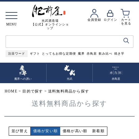
会員登録
ログイン
カート
光武酒造場
を見る
MENU
【公式】オンラインショ
ップ
注目ワード
ギフト
とってもお得な定期便
魔界
赤鳥居
飲み比べ
焼き芋
魔界への誘い
光武
赤鳥居
HOME
目的で探す
送料無料商品から探す
送料無料商品から探す
価格が安い順
価格が高い順
新着順
並び替え