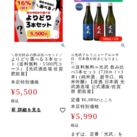
＼自分好みの飲み比べセット／
≪光武フルリニューアル≫今
よりどり選べる３本セッ
日、日本酒が好きになりまし
た。
ト (送料無料・5500円コ
≪送料無料≫光武 飲み比
ース) 【光武酒造場 佐賀
べ3本セット (720ｍｌ×3
肥前屋】
本) (純米酒、超辛口、純
米吟醸) 【清酒 日本酒 光
本店特別価格
武酒造場 公式通販/佐賀
¥
5,500
県 肥前屋】
定価
¥
6,080
のところ
税込
本店特別価格
詳細を見る
¥
5,990
税込
まずは、定番「光武」を