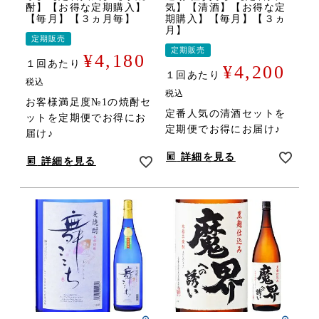
酎】【お得な定期購入】
気】【清酒】【お得な定
【毎月】【３ヵ月毎】
期購入】【毎月】【３ヵ
月】
定期販売
定期販売
¥
4,180
１回あたり
¥
4,200
１回あたり
税込
税込
お客様満足度№1の焼酎セ
定番人気の清酒セットを
ットを定期便でお得にお
定期便でお得にお届け♪
届け♪
詳細を見る
詳細を見る