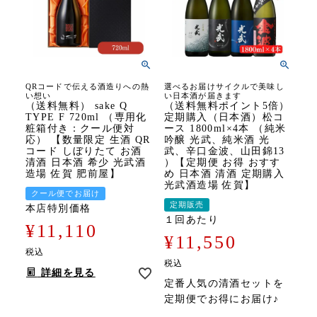
QRコードで伝える酒造りへの熱
選べるお届けサイクルで美味し
い想い
い日本酒が届きます
（送料無料） sake Q
（送料無料ポイント5倍）
TYPE F 720ml （専用化
定期購入（日本酒）松コ
粧箱付き：クール便対
ース 1800ml×4本 （純米
応） 【数量限定 生酒 QR
吟醸 光武、純米酒 光
コード しぼりたて お酒
武、辛口金波、山田錦13
清酒 日本酒 希少 光武酒
）【定期便 お得 おすす
造場 佐賀 肥前屋】
め 日本酒 清酒 定期購入
光武酒造場 佐賀】
クール便でお届け
定期販売
本店特別価格
１回あたり
¥
11,110
¥
11,550
税込
税込
詳細を見る
定番人気の清酒セットを
定期便でお得にお届け♪