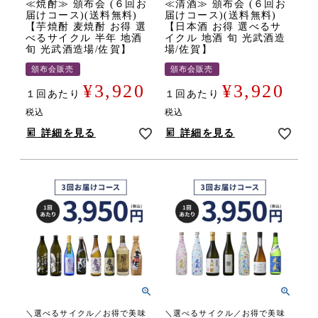
≪焼酎≫ 頒布会 (６回お
≪清酒≫ 頒布会 (６回お
届けコース)(送料無料)
届けコース)(送料無料)
【芋焼酎 麦焼酎 お得 選
【日本酒 お得 選べるサ
べるサイクル 半年 地酒
イクル 地酒 旬 光武酒造
旬 光武酒造場/佐賀】
場/佐賀】
頒布会販売
頒布会販売
¥
3,920
¥
3,920
１回あたり
１回あたり
税込
税込
詳細を見る
詳細を見る
＼選べるサイクル／お得で美味
＼選べるサイクル／お得で美味