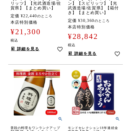
リッツ】【光武酒造場/佐
ン】【スピリッツ】【光
賀県】【まとめ買い】
武酒造場/佐賀県】【箱付
き】【まとめ買い】
定価
¥
22,440
のところ
定価
¥
30,360
のところ
本店特別価格
本店特別価格
¥
21,300
¥
28,842
税込
税込
詳細を見る
詳細を見る
普段の料理をワンランクアップ
モンドセレクション18年連続金