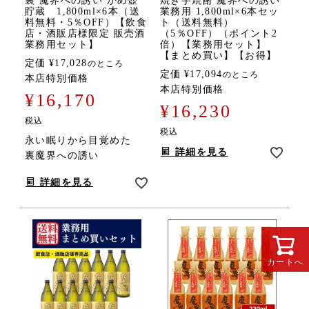
裏 魔界への誘い かめ壺
焼き芋焼酎 魔界への誘い
貯蔵 1,800ml×6本（送
業務用 1,800ml×6本セッ
料無料・5％OFF）【飲食
ト（送料無料）
店・酒販店様限定 販売酒
（5％OFF）（ポイント2
業務用セット】
倍）【業務用セット】
【まとめ買い】【お得】
定価
¥
17,028
のところ
定価
¥
17,094
のところ
本店特別価格
本店特別価格
¥
16,170
¥
16,230
税込
税込
永い眠りから目覚めた
詳細を見る
裏魔界への誘い
詳細を見る
カートへ