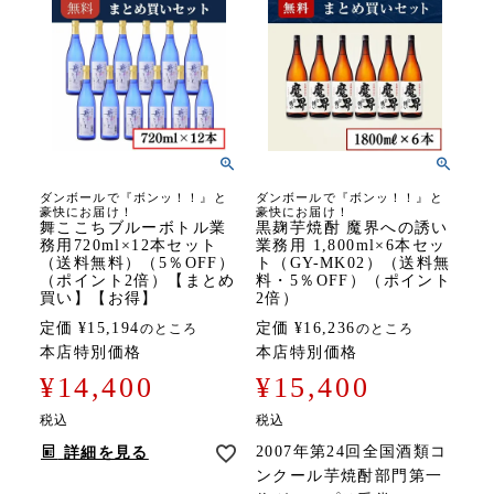
ダンボールで『ボンッ！！』と
ダンボールで『ボンッ！！』と
豪快にお届け！
豪快にお届け！
舞ここちブルーボトル業
黒麹芋焼酎 魔界への誘い
務用720ml×12本セット
業務用 1,800ml×6本セッ
（送料無料）（5％OFF）
ト（GY-MK02）（送料無
（ポイント2倍）【まとめ
料・5％OFF）（ポイント
買い】【お得】
2倍）
定価
¥
15,194
定価
¥
16,236
のところ
のところ
本店特別価格
本店特別価格
¥
14,400
¥
15,400
税込
税込
2007年第24回全国酒類コ
詳細を見る
ンクール芋焼酎部門第一