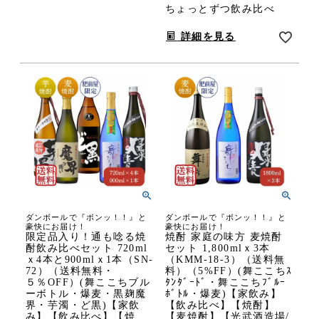
ちょっとずつ飲み比べ
詳細を見る
ダンボールで『ボンッ！！』と
ダンボールで『ボンッ！！』と
豪快にお届け！
豪快にお届け！
限定品入り！通も唸る焼
焼酎 家庭の味方 麦焼酎
酎飲み比べセット 720ml
セット 1,800mlｘ3本
ｘ4本と900mlｘ1本（SN-
（KMM-18-3）（送料無
72）（送料無料・
料）（5%FF）(舞ここちｽ
５％OFF）(舞ここちブル
ﾀﾝﾀﾞｰﾄﾞ・舞ここちﾌﾞﾙｰ
ーボトル・爆麦・黒麹魔
ﾎﾞﾄﾙ・爆麦)【家飲み】
界・芋濁・ど黒)【家飲
【飲み比べ】【焼酎】
み】【飲み比べ】【焼
【麦焼酎】【光武酒造場/