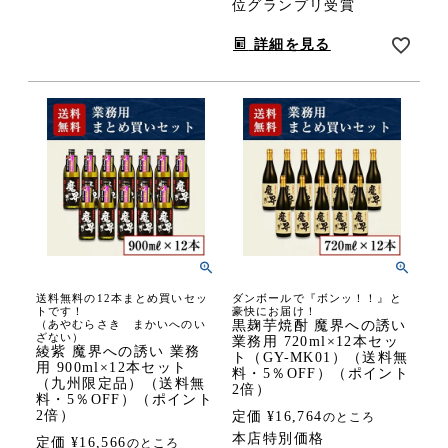
位グランプリ受賞
詳細を見る
送料無料の12本まとめ買いセッ
ダンボールで『ボンッ！！』と
トです！
豪快にお届け！
（あやむらさき まかいへのい
黒麹芋焼酎 魔界への誘い
ざない）
業務用 720ml×12本セッ
綾紫 魔界への誘い 業務
ト（GY-MK01）（送料無
用 900ml×12本セット
料・5％OFF）（ポイント
（九州限定品）（送料無
2倍）
料・5％OFF）（ポイント
2倍）
定価
¥
16,764
のところ
本店特別価格
定価
¥
16,566
のところ