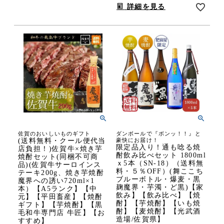
詳細を見る
佐賀のおいしいものギフト
ダンボールで『ボンッ！！』と
(送料無料・クール便代当
豪快にお届け！
限定品入り！通も唸る焼
店負担！)佐賀牛×焼き芋
酎飲み比べセット 1800ml
焼酎セット(同梱不可商
ｘ5本（SN-18）（送料無
品)(佐賀牛サーロインス
料・５％OFF）(舞ここち
テーキ200g、焼き芋焼酎
ブルーボトル・爆麦・黒
魔界への誘い720ml×1
麹魔界・芋濁・ど黒)【家
本）【A5ランク】【中
飲み】【飲み比べ】【焼
元】【平田畜産】【焼酎
酎】【芋焼酎】【いも焼
ギフト】【芋焼酎】【黒
酎】【麦焼酎】【光武酒
毛和牛専門店 牛匠】【お
造場/佐賀県】
すすめ】