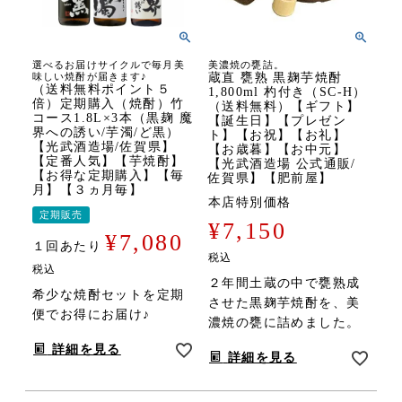
選べるお届けサイクルで毎月美
美濃焼の甕詰。
味しい焼酎が届きます♪
蔵直 甕熟 黒麹芋焼酎
（送料無料ポイント５
1,800ml 杓付き（SC-H）
倍）定期購入（焼酎）竹
（送料無料）【ギフト】
コース1.8L×3本（黒麹 魔
【誕生日】【プレゼン
界への誘い/芋濁/ど黒）
ト】【お祝】【お礼】
【光武酒造場/佐賀県】
【お歳暮】【お中元】
【定番人気】【芋焼酎】
【光武酒造場 公式通販/
【お得な定期購入】【毎
佐賀県】【肥前屋】
月】【３ヵ月毎】
本店特別価格
定期販売
¥
7,150
¥
7,080
１回あたり
税込
税込
２年間土蔵の中で甕熟成
希少な焼酎セットを定期
させた黒麹芋焼酎を、美
便でお得にお届け♪
濃焼の甕に詰めました。
詳細を見る
詳細を見る