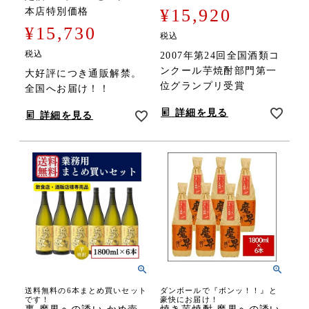
¥
15,920
本店特別価格
¥
15,730
税込
税込
2007年第24回全国酒類コ
ンクール芋焼酎部門第一
大好評につき通販解禁。
位グランプリ受賞
全国へお届け！！
詳細を見る
詳細を見る
送料無料の6本まとめ買いセット
ダンボールで『ボンッ！！』と
です！
豪快にお届け！