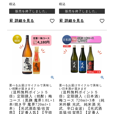
税込
税込
販売を終了しました。
販売を終了しました。
詳細を見る
詳細を見る
選べるお届けサイクルで美味し
選べるお届けサイクルで美味し
い焼酎が届きます♪
い日本酒が届きます
（送料無料ポイント５
（送料無料ポイント５
倍）定期購入（焼酎）梅
倍）定期購入（日本酒）
コース（黒麹 魔界1.8L×1
梅コース 720ml×3本 （純
本/焼き芋 魔界720ml×1
米吟醸 光武、純米酒 光
本）【光武酒造場/佐賀
武、辛口金波）【光武酒
県】【定番人気】【芋焼
造場/佐賀県】【定番人