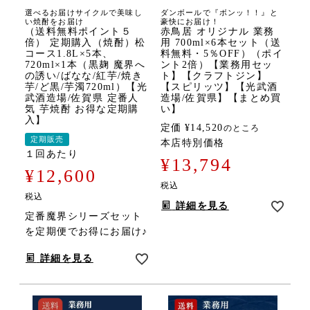
選べるお届けサイクルで美味し
ダンボールで『ボンッ！！』と
い焼酎をお届け
豪快にお届け！
（送料無料ポイント５
赤鳥居 オリジナル 業務
倍） 定期購入（焼酎）松
用 700ml×6本セット（送
コース1.8L×5本、
料無料・5％OFF）（ポイ
720ml×1本（黒麹 魔界へ
ント2倍）【業務用セッ
の誘い/ばなな/紅芋/焼き
ト】【クラフトジン】
芋/ど黒/芋濁720ml）【光
【スピリッツ】【光武酒
武酒造場/佐賀県 定番人
造場/佐賀県】【まとめ買
気 芋焼酎 お得な定期購
い】
入】
定価
¥
14,520
のところ
定期販売
本店特別価格
１回あたり
¥
13,794
¥
12,600
税込
税込
詳細を見る
定番魔界シリーズセット
を定期便でお得にお届け♪
詳細を見る