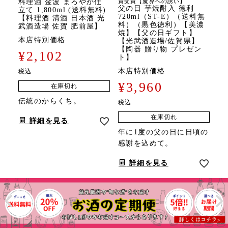
料理酒 金波 まろやか仕
賞受賞【魔界への誘い】
父の日 芋焼酎入 徳利
立て 1,800ml (送料無料)
720ml（ST-E）（送料無
【料理酒 清酒 日本酒 光
料）（黒色徳利）【美濃
武酒造場 佐賀 肥前屋】
焼】【父の日ギフト】
本店特別価格
【光武酒造場/佐賀県】
【陶器 贈り物 プレゼン
¥
2,102
ト】
本店特別価格
税込
¥
3,960
在庫切れ
伝統のからくち。
税込
在庫切れ
詳細を見る
年に1度の父の日に日頃の
感謝を込めて。
詳細を見る