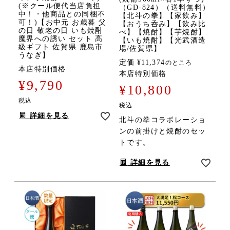
(※クール便代当店負担
（GD-824）（送料無料）
中！・他商品との同梱不
【北斗の拳】【家飲み】
可！)【お中元 お歳暮 父
【おうち呑み】【飲み比
の日 敬老の日 いも焼酎
べ】【焼酎】【芋焼酎】
魔界への誘い セット 高
【いも焼酎】【光武酒造
級ギフト 佐賀県 鹿島市
場/佐賀県】
うなぎ】
定価
¥
11,374
のところ
本店特別価格
本店特別価格
¥
9,790
¥
10,800
税込
税込
詳細を見る
北斗の拳コラボレーショ
ンの前掛けと焼酎のセッ
トです。
詳細を見る