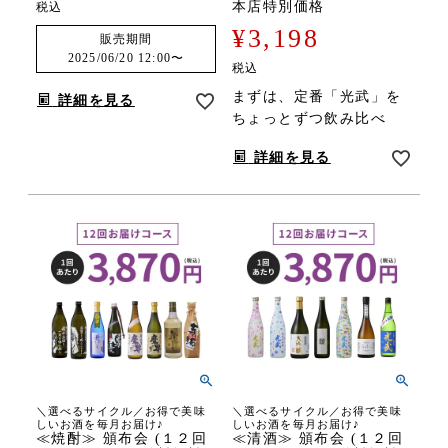
本店特別価格
税込
¥
3,198
販売期間
2025/06/20 12:00
〜
税込
まずは、定番「光武」を
詳細を見る
ちょっとずつ飲み比べ
詳細を見る
＼選べるサイクル／お得で美味
＼選べるサイクル／お得で美味
しいお酒を毎月お届け♪
しいお酒を毎月お届け♪
≪焼酎≫ 頒布会 (１２回
≪清酒≫ 頒布会 (１２回