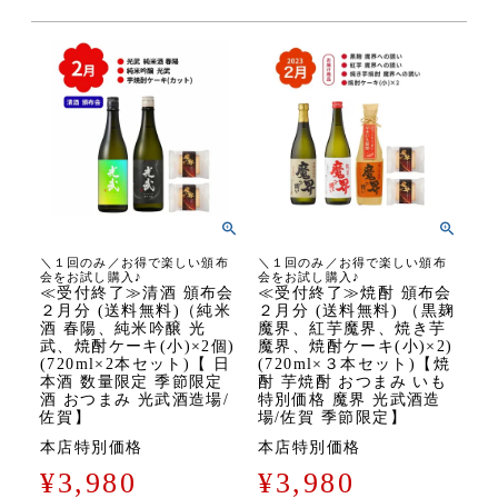
＼１回のみ／お得で楽しい頒布
＼１回のみ／お得で楽しい頒布
会をお試し購入♪
会をお試し購入♪
≪受付終了≫清酒 頒布会
≪受付終了≫焼酎 頒布会
２月分 (送料無料)（純米
２月分 (送料無料) （黒麹
酒 春陽、純米吟醸 光
魔界、紅芋魔界、焼き芋
武、焼酎ケーキ(小)×2個)
魔界、焼酎ケーキ(小)×2)
(720ml×2本セット)【 日
(720ml×３本セット)【焼
本酒 数量限定 季節限定
酎 芋焼酎 おつまみ いも
酒 おつまみ 光武酒造場/
特別価格 魔界 光武酒造
佐賀】
場/佐賀 季節限定】
本店特別価格
本店特別価格
¥
3,980
¥
3,980